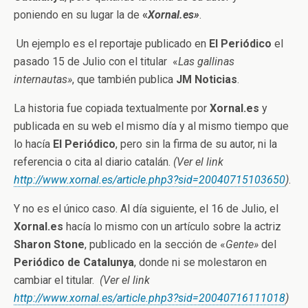
poniendo en su lugar la de
«
Xornal.es»
.
Un ejemplo es el reportaje publicado en
El Periódico
el
pasado 15 de Julio con el titular «
Las gallinas
internautas»
, que también publica
JM Noticias
.
La historia fue copiada textualmente por
Xornal.es
y
publicada en su web el mismo día y al mismo tiempo que
lo hacía
El Periódico
, pero sin la firma de su autor, ni la
referencia o cita al diario catalán.
(Ver el link
http://www.xornal.es/article.php3?sid=20040715103650
)
.
Y no es el único caso. Al día siguiente, el 16 de Julio, el
Xornal.es
hacía lo mismo con un artículo sobre la actriz
Sharon Stone
, publicado en la sección de «
Gente»
del
Periódico de Catalunya
, donde ni se molestaron en
cambiar el titular.
(Ver el link
http://www.xornal.es/article.php3?sid=20040716111018
)