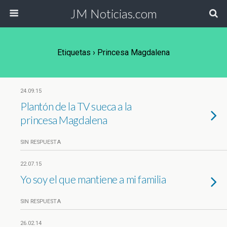
JM Noticias.com
Etiquetas › Princesa Magdalena
24.09.15
Plantón de la TV sueca a la
princesa Magdalena
SIN RESPUESTA
22.07.15
Yo soy el que mantiene a mi familia
SIN RESPUESTA
26.02.14