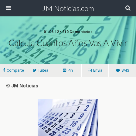
JM Noticias.com
01.06.12 • 310 Comentarios
Calcula Cuántos Años Vas A Vivir
Comparte
Tuitea
Pin
Envía
SMS
© JM Noticias