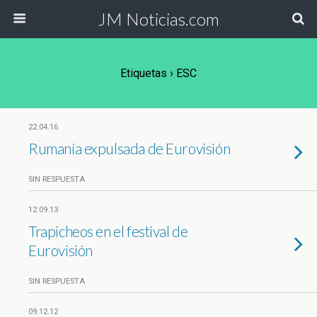
JM Noticias.com
Etiquetas › ESC
22.04.16
Rumanía expulsada de Eurovisión
SIN RESPUESTA
12.09.13
Trapicheos en el festival de
Eurovisión
SIN RESPUESTA
09.12.12