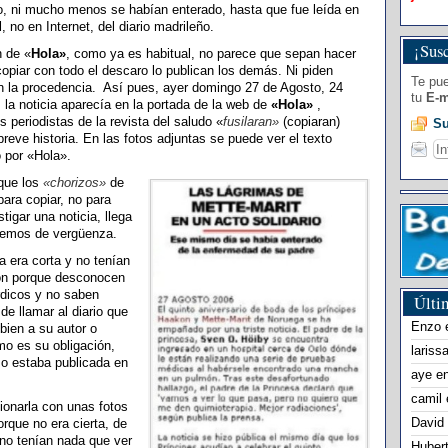
o, ni mucho menos se habían enterado, hasta que fue leída en
, no en Internet, del diario madrileño.
¡Susc
n de «
Hola»
, como ya es habitual, no parece que sepan hacer
opiar con todo el descaro lo publican los demás. Ni piden
Te pue
an la procedencia. Así pues, ayer domingo 27 de Agosto, 24
tu
E-m
 la noticia aparecía en la portada de la web de
«Hola»
,
 periodistas de la revista del saludo «
fusilaran»
(copiaran)
Su
 breve historia. En las fotos adjuntas se puede ver el texto
o por «Hola».
 que los
«chorizos»
de
para copiar, no para
tigar una noticia, llega
remos de vergüenza.
a era corta y no tenían
ón porque desconocen
rdicos y no saben
Últi
de llamar al diario que
Enzo
 bien a su autor o
mo es su obligación,
lariss
omo estaba publicada en
aye
e
camil
ionarla con unas fotos
David
orque no era cierta, de
no tenían nada que ver
Huber