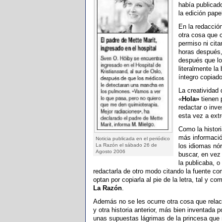
había publicad
la edición papel
En la redacció
otra cosa que c
permiso ni cit
horas después,
después que los
literalmente la
íntegro copiad
La creatividad
«
Hola»
tienen 
redactar o inves
esta vez a ext
Como la histori
más informaci
Noticia publicada en el periódico
La Razón el sábado 26 de
los idiomas nó
Agosto 2006
buscar, en vez 
la publicaba, o
redactarla de otro modo citando la fuente co
optan por copiarla al pie de la letra, tal y c
La Razón
.
Además no se les ocurre otra cosa que relac
y otra historia anterior, más bien inventada p
unas supuestas lágrimas de la princesa que 