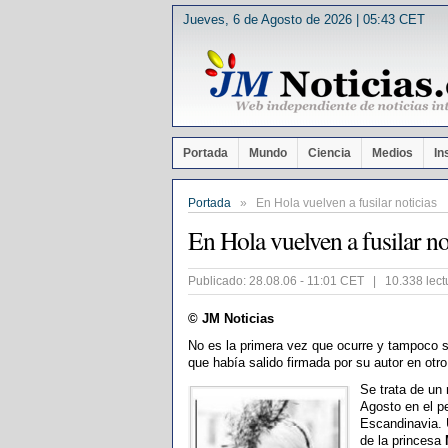
Jueves, 6 de Agosto de 2026 | 05:43 CET
Portada
Mundo
Ciencia
Medios
In
Portada
» En Hola vuelven a fusilar noticias
En Hola vuelven a fusilar no
Publicado: 28.08.06 - 11:01 CET | 10.338 lect
© JM Noticias
No es la primera vez que ocurre y tampoco se
que había salido firmada por su autor en otr
Se trata de un
Agosto en el p
Escandinavia. U
de la princesa