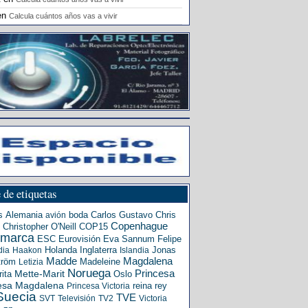
en
Calcula cuántos años vas a vivir
 de etiquetas
s
Alemania
boda
Carlos Gustavo
Chris
avión
Copenhague
Christopher O'Neill
COP15
amarca
ESC
Eurovisión
Eva Sannum
Felipe
Holanda
Inglaterra
Jonas
dia
Haakon
Islandia
Madde
Magdalena
tröm
Madeleine
Letizia
Noruega
Princesa
ita
Mette-Marit
Oslo
esa Magdalena
reina
rey
Princesa Victoria
Suecia
TVE
SVT
Televisión
TV2
Victoria