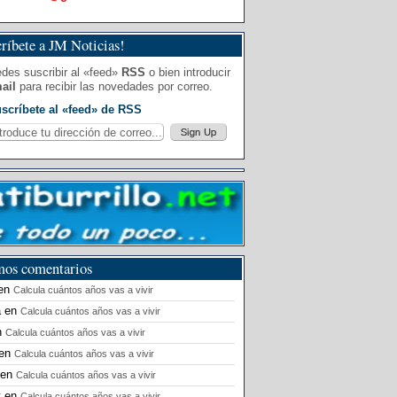
ríbete a JM Noticias!
des suscribir al «feed»
RSS
o bien introducir
ail
para recibir las novedades por correo.
scríbete al «feed» de RSS
mos comentarios
en
Calcula cuántos años vas a vivir
a
en
Calcula cuántos años vas a vivir
n
Calcula cuántos años vas a vivir
en
Calcula cuántos años vas a vivir
en
Calcula cuántos años vas a vivir
t
en
Calcula cuántos años vas a vivir