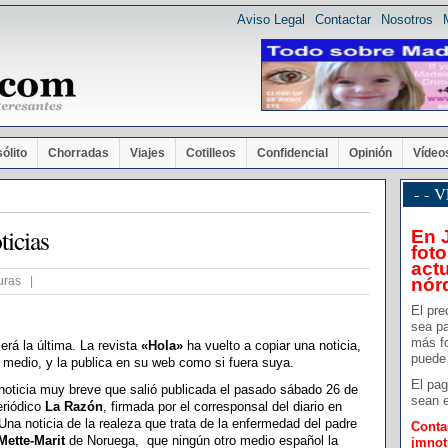
Aviso Legal
Contactar
Nosotros
sólito
Chorradas
Viajes
Cotilleos
Confidencial
Opinión
Vídeo
- -
ticias
En 
foto
actu
nór
uras |
El pre
sea pa
más f
rá la última. La revista
«Hola»
ha vuelto a copiar una noticia,
puede 
o medio, y la publica en su web como si fuera suya.
El pag
 noticia muy breve que salió publicada el pasado sábado 26 de
sean e
eriódico
La Razón
, firmada por el corresponsal del diario en
na noticia de la realeza que trata de la enfermedad del padre
Conta
Mette-Marit
de Noruega, que ningún otro medio español la
jmno