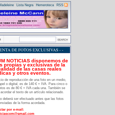
Madeleine
Lista Negra
Hemeroteca
RSS
s
 VENTA DE FOTOS EXCLUSIVAS - -
JM NOTICIAS disponemos de
s propias y exclusivas de la
alidad de las casas reales
dicas y otros eventos.
cio de reproducción de una foto en un medio,
pel o digital, es de 140 € + IVA. Para cinco o
otos es de 80 € + IVA cada una. También se
acordar el texto de un artículo relacionado.
o deberá ser efectuado antes que las fotos
nviadas de la forma acordada.
ctar por e-mail:
ticiascom@gmail.com