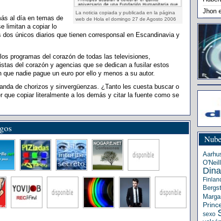
Jhon
La noticia copiada y publicada en la página
más al día en temas de
web de Hola el domingo 27 de Agosto 2006
e limitan a copiar lo
os dos únicos diarios que tienen corresponsal en Escandinavia y
los programas del corazón de todas las televisiones,
istas del corazón y agencias que se dedican a fusilar estos
 que nadie pague un euro por ello y menos a su autor.
anda de chorizos y sinvergüenzas. ¿Tanto les cuesta buscar o
r que copiar literalmente a los demás y citar la fuente como se
igos
Nube
Aarhu
O'Neill
Din
Finlan
Bergs
Margar
Princ
sexo