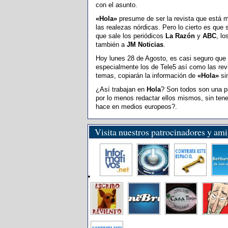
con el asunto.
«Hola»
presume de ser la revista que está 
las realezas nórdicas. Pero lo cierto es que s
que sale los periódicos
La Razón
y
ABC
, l
también a
JM Noticias
.
Hoy lunes 28 de Agosto, es casi seguro que 
especialmente los de Tele5 así como las rev
temas, copiarán la información de
«Hola»
sin
¿Así trabajan en
Hola
? Son todos son una p
por lo menos redactar ellos mismos, sin tene
hace en medios europeos?.
Visita nuestros patrocinadores y am