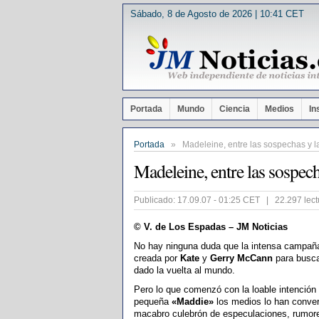
Sábado, 8 de Agosto de 2026 | 10:41 CET
Portada
Mundo
Ciencia
Medios
In
Portada
» Madeleine, entre las sospechas y l
Madeleine, entre las sospech
Publicado: 17.09.07 - 01:25 CET | 22.297 lect
© V. de Los Espadas – JM Noticias
No hay ninguna duda que la intensa campañ
creada por
Kate
y
Gerry McCann
para busca
dado la vuelta al mundo.
Pero lo que comenzó con la loable intención d
pequeña
«Maddie»
los medios lo han conver
macabro culebrón de especulaciones, rumore