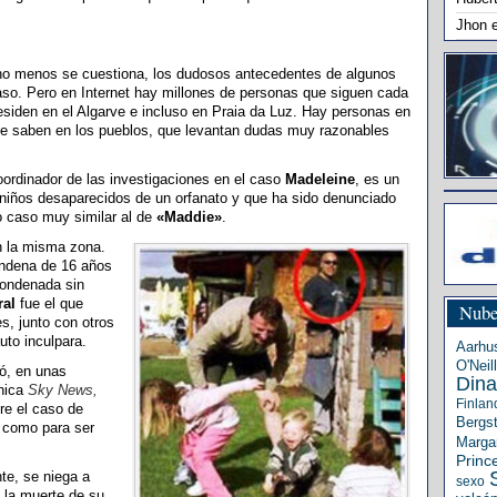
Jhon
ho menos se cuestiona, los dudosos antecedentes de algunos
caso. Pero en Internet hay millones de personas que siguen cada
esiden en el Algarve e incluso en Praia da Luz. Hay personas en
se saben en los pueblos, que levantan dudas muy razonables
coordinador de las investigaciones en el caso
Madeleine
, es un
 niños desaparecidos de un orfanato y que ha sido denunciado
ro caso muy similar al de
«Maddie»
.
n la misma zona.
ndena de 16 años
 condenada sin
al
fue el que
Nube
s, junto con otros
uto inculpara.
Aarhu
O'Neill
ó, en unas
Din
ánica
Sky News,
Finlan
re el caso de
Bergs
como para ser
Margar
Princ
te, se niega a
sexo
 la muerte de su