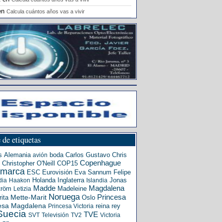
en
Calcula cuántos años vas a vivir
 de etiquetas
s
Alemania
boda
Carlos Gustavo
Chris
avión
Copenhague
Christopher O'Neill
COP15
amarca
ESC
Eurovisión
Eva Sannum
Felipe
Holanda
Inglaterra
Jonas
dia
Haakon
Islandia
Madde
Magdalena
tröm
Madeleine
Letizia
Noruega
Princesa
ita
Mette-Marit
Oslo
esa Magdalena
reina
rey
Princesa Victoria
Suecia
TVE
SVT
Televisión
TV2
Victoria