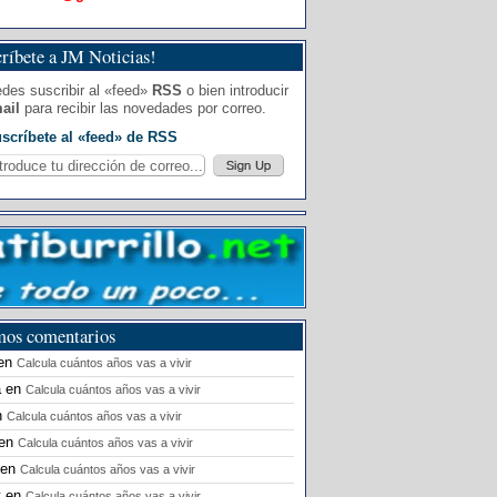
ríbete a JM Noticias!
des suscribir al «feed»
RSS
o bien introducir
ail
para recibir las novedades por correo.
scríbete al «feed» de RSS
mos comentarios
en
Calcula cuántos años vas a vivir
a
en
Calcula cuántos años vas a vivir
n
Calcula cuántos años vas a vivir
en
Calcula cuántos años vas a vivir
en
Calcula cuántos años vas a vivir
t
en
Calcula cuántos años vas a vivir