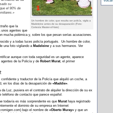
volcá
asado su
e que el 90% de
miliares.»
Un hombre de color, que resulta ser policía, vigila a
Madeleine antes de su desaparación (Foto:
xtraño que la
Cortesía Master-of-fate)
a unos agentes que
con mucha polémica y, sobre los que pesan serías acusaciones.
ocido y a todas luces policía portugués. Un hombre de color,
e una foto vigilando a
Madeleine
y a sus hermanos. Ver
entificar aunque con toda seguridad es un agente, aparece
 agentes de la Policía y de
Robert Murat
, el primer
?
l confidente y traductor de la Policía que alquiló un coche, a
d, en los días de la desaparición de
«Maddie»
.
a da Luz, pusiera en el contrato de alquiler la dirección de su ex
e teléfono de contacto que parece español.
ue todavía es más sorprendente es que
Murat
haya registrado
entemente el dominio de su empresa en Internet
.romigen.com) bajo el nombre de
«Oberto Muray»
y que un