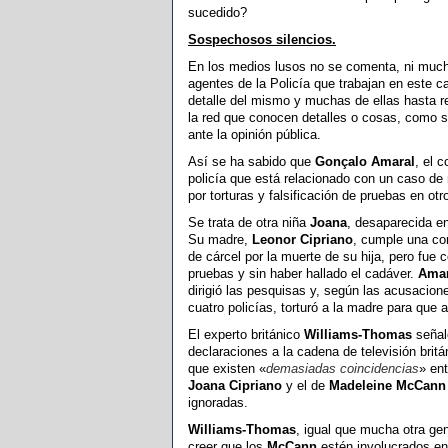
sucedido?
Sospechosos silencios.
En los medios lusos no se comenta, ni muc
agentes de la Policía que trabajan en este 
detalle del mismo y muchas de ellas hasta r
la red que conocen detalles o cosas, como 
ante la opinión pública.
Así se ha sabido que
Gonçalo Amaral
, el 
policía que está relacionado con un caso de
por torturas y falsificación de pruebas en ot
Se trata de otra niña
Joana
, desaparecida e
Su madre,
Leonor Cipriano
, cumple una co
de cárcel por la muerte de su hija, pero fue
pruebas y sin haber hallado el cadáver.
Amar
dirigió las pesquisas y, según las acusacione
cuatro policías, torturó a la madre para que a
El experto británico
Williams-Thomas
señal
declaraciones a la cadena de televisión brit
que existen «
demasiadas coincidencias
» ent
Joana Cipriano
y el de
Madeleine McCann
ignoradas.
Williams-Thomas
, igual que mucha otra gen
creer que los
McCann
estén involucrados en