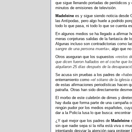
que sigue llenando portadas de periódicos y
minutos de emisiones de televisión.
Madeleine
es y sigue siendo noticia desde 
las Antípodas, pero algo huele a podrido por
todo lo que pasa, ni todo lo que se cuenta e
En algunos medios se ha llegado a afirmar 
meras conjeturas salidas de la fantasía de lo
Algunas incluso son contradictorias como l
sangre de una persona muerta»,
algo que no
Otros aseguran que los supuestos
«restos d
que dicen fueron hallados en el coche que 
alquilaron 25 días después de la desaparaci
Se acusa sin pruebas a los padres de
«haber
enterramiento como
«el sótano de la iglesia 
de estas afirmaciones periodísticas hacen qu
patraña. Otras han sido directamente desment
El morbo de este culebrón de dimes y diret
hay duda que forma parte de una campaña or
ningún pudor por los medios españoles, cuya 
dar a la Policía lusa lo que busca: encontrar
¿Y qué mejor que los padres de
Madeleine
s
sin que nadie sepa si la niña está viva o m
intentando desviar la atención para proteger l