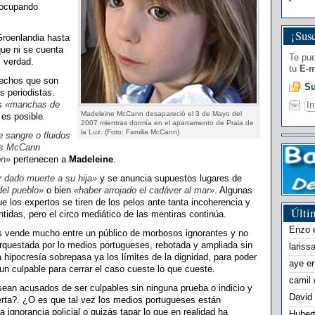
 ocupando
¡Susc
Groenlandia hasta
que ni se cuenta
Te pue
s verdad.
tu
E-m
hechos que son
Su
s periodistas.
as
«manchas de
Madeleine McCann desapareció el 3 de Mayo del
 es posible
.
2007 mientras dormía en el apartamento de Praia de
la Luz. (Foto: Familia McCann)
e sangre o fluidos
los McCann
ón»
pertenecen a
Madeleine
.
 dado muerte a su hija»
y se anuncia supuestos lugares de
del pueblo»
o bien
«haber arrojado el cadáver al mar»
. Algunas
e los expertos se tiren de los pelos ante tanta incoherencia y
Últi
idas, pero el circo mediático de las mentiras continúa.
Enzo
es vende mucho entre un público de morbosos ignorantes y no
questada por lo medios portugueses, rebotada y ampliada sin
lariss
hipocresía sobrepasa ya los límites de la dignidad, para poder
aye
e
 un culpable para cerrar el caso cueste lo que cueste.
camil
ean acusados de ser culpables sin ninguna prueba o indicio y
David
uerta?. ¿O es que tal vez los medios portugueses están
a ignorancia policial o quizás tapar lo que en realidad ha
Huber