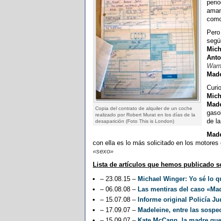
perio
aman
como
Pero 
segú
Mich
Anto
Warn
Made
Curi
Mich
Made
Copia del contrato de alquiler de un coche
gaso
realizado por Robert Murat en los días de la
de l
desaparición (Foto This is London)
Mad
con ella es lo más solicitado en los motores
«sexo»
Lista de artículos que hemos publicado s
– 23.08.15 –
Michael Winger: Yo sé lo q
– 06.08.08 –
Las mentiras del caso «Ma
– 15.07.08 –
Informe original Policía Jud
– 17.09.07 –
Madeleine, entre las sospe
– 15.09.07 –
Kate McCann, la madre que