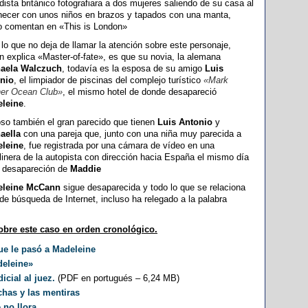
dista británico fotografiara a dos mujeres saliendo de su casa al
ecer con unos niños en brazos y tapados con una manta,
 comentan en «This is London»
lo que no deja de llamar la atención sobre este personaje,
n explica «Master-of-fate», es que su novia, la alemana
aela Walczuch
, todavía es la esposa de su amigo
Luis
nio
, el limpiador de piscinas del complejo turístico
«Mark
er Ocean Club»
, el mismo hotel de donde desapareció
leine
.
oso también el gran parecido que tienen
Luis Antonio
y
aella
con una pareja que, junto con una niña muy parecida a
leine
, fue registrada por una cámara de vídeo en una
linera de la autopista con dirección hacia España el mismo día
a desapareción de
Maddie
eleine McCann
sigue desaparecida y todo lo que se relaciona
 de búsqueda de Internet, incluso ha relegado a la palabra
obre este caso en orden cronológico.
ue le pasó a Madeleine
deleine»
icial al juez.
(PDF en portugués – 6,24 MB)
chas y las mentiras
 no llora