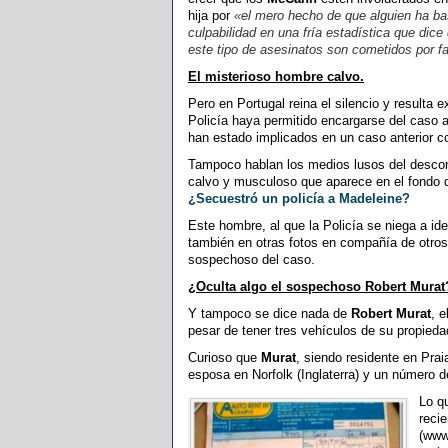
hija por
«el mero hecho de que alguien ha b
culpabilidad en una fría estadística que dic
este tipo de asesinatos son cometidos por fa
El misterioso hombre calvo.
Pero en Portugal reina el silencio y resulta e
Policía haya permitido encargarse del caso 
han estado implicados en un caso anterior 
Tampoco hablan los medios lusos del descon
calvo y musculoso que aparece en el fondo d
¿Secuestró un policía a Madeleine?
Este hombre, al que la Policía se niega a id
también en otras fotos en compañía de otros
sospechoso del caso.
¿Oculta algo el sospechoso Robert Murat
Y tampoco se dice nada de
Robert Murat
, e
pesar de tener tres vehículos de su propieda
Curioso que
Murat
, siendo residente en Prai
esposa en Norfolk (Inglaterra) y un número d
Lo q
reci
(www