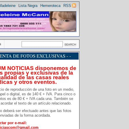
Madeleine
Lista Negra
Hemeroteca
RSS
s
 VENTA DE FOTOS EXCLUSIVAS - -
JM NOTICIAS disponemos de
s propias y exclusivas de la
alidad de las casas reales
dicas y otros eventos.
cio de reproducción de una foto en un medio,
pel o digital, es de 140 € + IVA. Para cinco o
otos es de 80 € + IVA cada una. También se
acordar el texto de un artículo relacionado.
o deberá ser efectuado antes que las fotos
nviadas de la forma acordada.
ctar por e-mail:
ticiascom@gmail.com