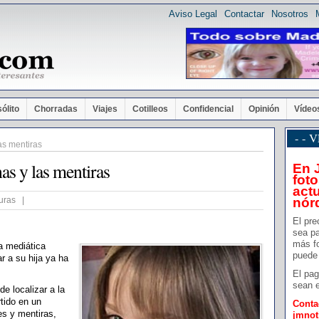
Aviso Legal
Contactar
Nosotros
sólito
Chorradas
Viajes
Cotilleos
Confidencial
Opinión
Vídeo
- -
as mentiras
as y las mentiras
En 
foto
actu
nór
uras |
El pre
sea pa
más f
a mediática
puede 
r a su hija ya ha
El pag
sean e
e localizar a la
tido en un
Conta
s y mentiras,
jmno