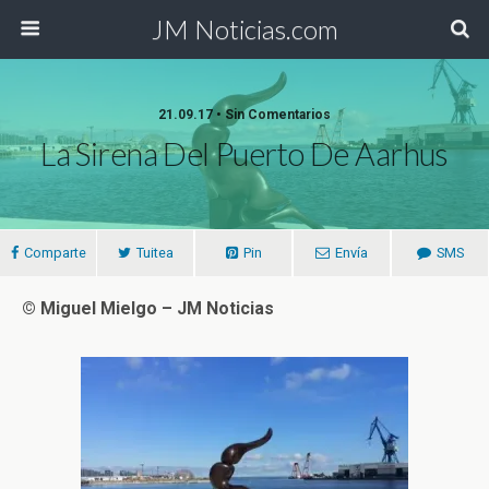
JM Noticias.com
21.09.17 • Sin Comentarios
La Sirena Del Puerto De Aarhus
Comparte
Tuitea
Pin
Envía
SMS
© Miguel Mielgo – JM Noticias