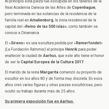
Al principio esta pieza fue esculpida en los talleres de la
Real Academia Danesa de las Artes de
Copenhague
,
pero terminada en las estancias de la residencia de la
familia real en
Amalienborg
, la zona residencial de la
capital del «
Reino de las 500 islas»
, como también se
conoce a Dinamarca.
El «
Sireno
» es una escultura pedida por «
Rømerfondet
»
(La Fundación Rømmer)
al príncipe
Henrik
para poder
enaltecer la ciudad de
Aarhus
, que este año tiene el honor
de ser la
Capital Europea de la Cultura 2017
.
El marido de la reina
Margarita
comenzó su proyecto de
escultor en los años 80 y de forma muy discreta. En esos
años creó varías figuras y otras piezas escultóricas, pero
ocultó su trabajo durante más de 25 años.
Su primera exposición fue en Aarhus.