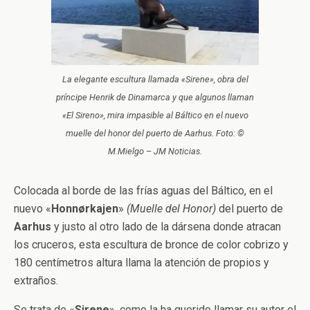
La elegante escultura llamada «Sirene», obra del
príncipe Henrik de Dinamarca y que algunos llaman
«El Sireno», mira impasible al Báltico en el nuevo
muelle del honor del puerto de Aarhus. Foto: ©
M.Mielgo – JM Noticias.
Colocada al borde de las frías aguas del Báltico, en el
nuevo «
Honnørkajen
»
(Muelle del Honor)
del puerto de
Aarhus
y justo al otro lado de la dársena donde atracan
los cruceros, esta escultura de bronce de color cobrizo y
180 centímetros altura llama la atención de propios y
extraños.
Se trata de «
Sirene
», como la ha querido llamar su autor el