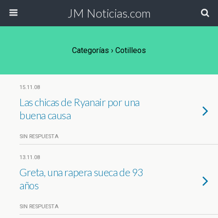
JM Noticias.com
Categorías ›
Cotilleos
15.11.08
Las chicas de Ryanair por una
buena causa
SIN RESPUESTA
13.11.08
Greta, una rapera sueca de 93
años
SIN RESPUESTA