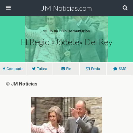
JM Noticias.com
25.06.04 • Sin Comentarios
El Regio «jódete» Del Rey
Comparte
Tuitea
Pin
Envía
SMS
© JM Noticias