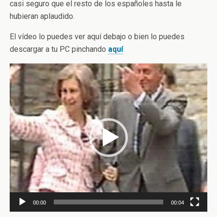
casi seguro que el resto de los españoles hasta le
hubieran aplaudido.
El vídeo lo puedes ver aquí debajo o bien lo puedes
descargar a tu PC pinchando
aquí
Reproductor
de
vídeo
00:00
00:04