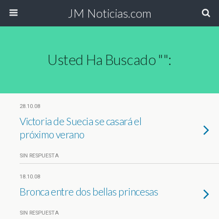
JM Noticias.com
Usted Ha Buscado "":
28.10.08
Victoria de Suecia se casará el
próximo verano
SIN RESPUESTA
18.10.08
Bronca entre dos bellas princesas
SIN RESPUESTA