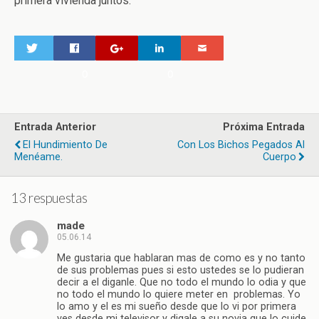
primera vivienda juntos.
0
0
Entrada Anterior
Próxima Entrada
El Hundimiento De
Con Los Bichos Pegados Al
Menéame.
Cuerpo
13 respuestas
made
05.06.14
Me gustaria que hablaran mas de como es y no tanto
de sus problemas pues si esto ustedes se lo pudieran
decir a el diganle. Que no todo el mundo lo odia y que
no todo el mundo lo quiere meter en problemas. Yo
lo amo y el es mi sueño desde que lo vi por primera
ves desde mi televisor y digale a su novia que lo cuide