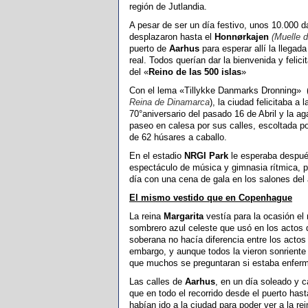
región de Jutlandia.
A pesar de ser un día festivo, unos 10.000 
desplazaron hasta el
Honnørkajen
(Muelle 
puerto de
Aarhus
para esperar allí la llegada
real. Todos querían dar la bienvenida y felicit
del «
Reino de las 500 islas
»
Con el lema «Tillykke Danmarks Dronning» 
Reina de Dinamarca
), la ciudad felicitaba a l
70°aniversario del pasado 16 de Abril y la a
paseo en calesa por sus calles, escoltada p
de 62 húsares a caballo.
En el estadio
NRGI Park
le esperaba despué
espectáculo de música y gimnasia rítmica, pa
día con una cena de gala en los salones del
El mismo vestido que en Copenhague
La reina
Margarita
vestía para la ocasión el
sombrero azul celeste que usó en los actos
soberana no hacía diferencia entre los actos
embargo, y aunque todos la vieron sonriente y
que muchos se preguntaran si estaba enfer
Las calles de
Aarhus
, en un día soleado y 
que en todo el recorrido desde el puerto has
habían ido a la ciudad para poder ver a la re