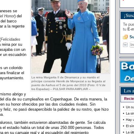
daneses se
¡Susc
del Honor
) del
 del barco
Te pue
ar a la regente
tu
E-m
Su
(
Felicidades
a reina por su
gasajaba con un
or un escuadrón
s un colorido
ra finalizar el
 ayuntamiento.
La reina Margarita II de Dinamarca y su marido el
príncipe consorte Henrik de Monpezat a su llegada al
puerto de Aarhus el 5 de junio del 2010 (Foto: © V.de
Los a
los Espadas) – PULSAR PARA AMPLIAR –
 mismo abrigo y
 del día de su cumpleaños en Copenhague. De esta manera, la
Recie
 en su honor ofrecidos por las dos ciudades rivales. Sin
Un su
 feliz, no pasó desapercibido la palidez de su rostro, que hizo
La si
ma.
Hay u
caluroso, también estuvieron abarrotadas de gente. Se calcula
El sí
ta el estadio había un total de unas 250.000 personas. Todos
ina en su carruaje real y al escuadrón del regimiento
La úl