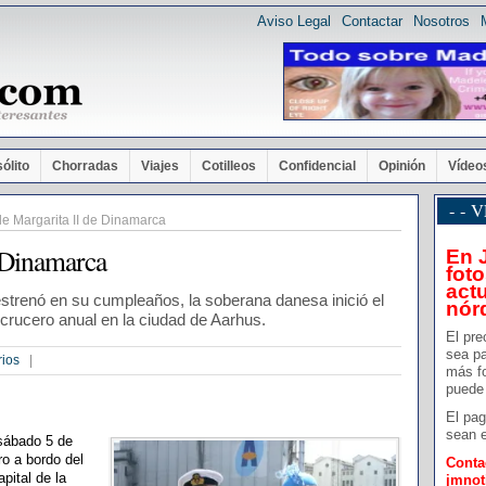
Aviso Legal
Contactar
Nosotros
sólito
Chorradas
Viajes
Cotilleos
Confidencial
Opinión
Vídeo
- -
e Margarita II de Dinamarca
e Dinamarca
En 
foto
actu
trenó en su cumpleaños, la soberana danesa inició el
nór
crucero anual en la ciudad de Aarhus.
El pre
sea pa
rios
|
más f
puede 
El pag
sean e
 sábado 5 de
ro a bordo del
Conta
apital de la
jmno