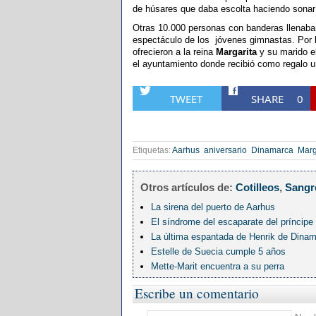
de húsares que daba escolta haciendo sonar 
Otras 10.000 personas con banderas llenaba
espectáculo de los jóvenes gimnastas. Por la
ofrecieron a la reina
Margarita
y su marido el
el ayuntamiento donde recibió como regalo 
TWEET
SHARE
0
Etiquetas:
Aarhus
aniversario
Dinamarca
Marg
Otros artículos de:
Cotilleos
,
Sangr
La sirena del puerto de Aarhus
El síndrome del escaparate del príncipe
La última espantada de Henrik de Dina
Estelle de Suecia cumple 5 años
Mette-Marit encuentra a su perra
Escribe un comentario