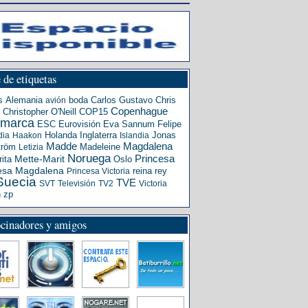
 de etiquetas
s
Alemania
boda
Carlos Gustavo
Chris
avión
Copenhague
Christopher O'Neill
COP15
amarca
ESC
Eurovisión
Eva Sannum
Felipe
Holanda
Inglaterra
Jonas
dia
Haakon
Islandia
Madde
Magdalena
tröm
Madeleine
Letizia
Noruega
Princesa
ita
Mette-Marit
Oslo
esa Magdalena
reina
rey
Princesa Victoria
Suecia
TVE
SVT
Televisión
TV2
Victoria
n
zp
ocinadores y amigos