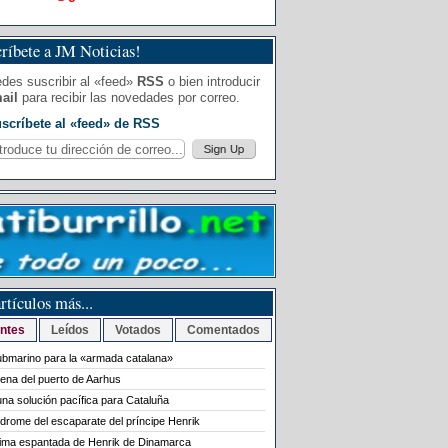
ríbete a JM Noticias!
des suscribir al «feed»
RSS
o bien introducir
ail
para recibir las novedades por correo.
scríbete al «feed» de RSS
rtículos más...
ntes
Leídos
Votados
Comentados
bmarino para la «armada catalana»
rena del puerto de Aarhus
na solución pacífica para Cataluña
ndrome del escaparate del príncipe Henrik
tima espantada de Henrik de Dinamarca