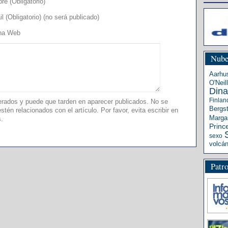
e (Obligatorio)
l (Obligatorio) (no será publicado)
na Web
Nube
Aarhu
O'Neill
Din
Finlan
ados y puede que tarden en aparecer publicados. No se
Bergs
tén relacionados con el artículo. Por favor, evita escribir en
Margar
s.
Princ
sexo
volcá
Patr