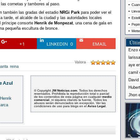
las cornetas y tambores al paso.
Cuand
Lleva
n también las gradas del estadio
NRGi Park
para poder ver el
 tarde, el alcalde de la ciudad y las autoridades locales
Estel
 príncipe consorte
Henrik de Monpezat
, una cena de gala en
Pepin
una pequeña escultura de bronce.
Mette
Últi
+1
LINKEDIN
0
EMAIL
Enzo
lariss
Valora
aye
e
arita
reina
camil
David
e Azul
Huber
© Copyright
JM Noticias.com
. Todos los derechos
reservados. Prohibida la reproducción total o parcial
Jhon
de los contenidos de esta página en cualquier
medio
 Henrik
comercial
, ni siquiera citando la fuente. Todos los
abusos serán denunciados sin excepción. Ver las
marca
condiciones de uso para blogs en el
Aviso Legal
.