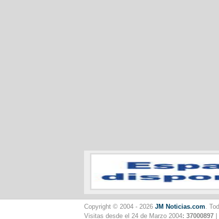
Copyright © 2004 - 2026
JM Noticias.com
. To
Visitas desde el 24 de Marzo 2004
: 37000897
|