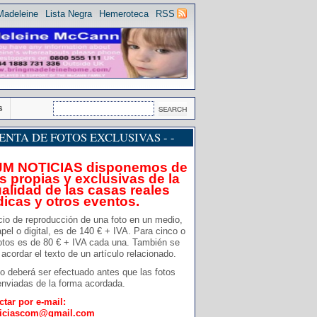
Madeleine
Lista Negra
Hemeroteca
RSS
s
 VENTA DE FOTOS EXCLUSIVAS - -
JM NOTICIAS disponemos de
s propias y exclusivas de la
alidad de las casas reales
dicas y otros eventos.
cio de reproducción de una foto en un medio,
pel o digital, es de 140 € + IVA. Para cinco o
otos es de 80 € + IVA cada una. También se
acordar el texto de un artículo relacionado.
o deberá ser efectuado antes que las fotos
nviadas de la forma acordada.
ctar por e-mail:
ticiascom@gmail.com