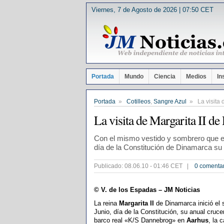
Viernes, 7 de Agosto de 2026 | 07:50 CET
Portada
Mundo
Ciencia
Medios
In
Portada
»
Cotilleos
,
Sangre Azul
» La visita d
La visita de Margarita II d
Con el mismo vestido y sombrero que es
día de la Constitución de Dinamarca su 
Publicado: 08.06.10 - 01:46 CET |
0 comenta
© V. de los Espadas – JM Noticias
La reina
Margarita II
de Dinamarca inició el
Junio, día de la Constitución, su anual cruce
barco real «K/S Dannebrog» en
Aarhus
, la c