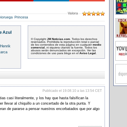
Valora
Noruega
Princesa
e Azul
© Copyright
JM Noticias.com
. Todos los derechos
reservados. Prohibida la reproducción total o parcial
de los contenidos de esta página en cualquier
medio
 Henrik
comercial
, ni siquiera citando la fuente. Todos los
abusos serán denunciados sin excepción. Ver las
marca
condiciones de uso para blogs en el
Aviso Legal
.
Publicado el 19.08.10 a las 13:54 CET
s casi literalmente, y los hay que hasta falsifican la
er llevar al chiquillo a un concertado de la otra punta. Y
eran de pararse a pensar nuestros encorbatados que por algo