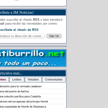
ríbete a JM Noticias!
des suscribir al «feed»
RSS
o bien introducir
ail
para recibir las novedades por correo.
scríbete al «feed» de RSS
rtículos más...
ntes
Leídos
Votados
Comentados
bmarino para la «armada catalana»
rena del puerto de Aarhus
na solución pacífica para Cataluña
ndrome del escaparate del príncipe Henrik
tima espantada de Henrik de Dinamarca