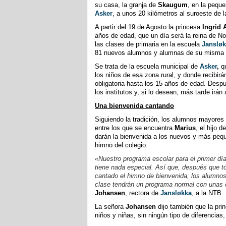
su casa, la granja de
Skaugum
, en la peque
Asker
, a unos 20 kilómetros al suroeste de l
A partir del 19 de Agosto la princesa
Ingrid 
años de edad, que un día será la reina de No
las clases de primaria en la escuela
Janslø
81 nuevos alumnos y alumnas de su misma 
Se trata de la escuela municipal de
Asker
,
qu
los niños de esa zona rural, y donde recibir
obligatoria hasta los 15 años de edad. Desp
los institutos y, si lo desean, más tarde irán 
Una bienvenida cantando
Siguiendo la tradición, los alumnos mayores
entre los que se encuentra
Marius
, el hijo d
darán la bienvenida a los nuevos y más peq
himno del colegio.
«Nuestro programa escolar para el primer dí
tiene nada especial. Así que, después que 
cantado el himno de bienvenida, los alumnos
clase tendrán un programa normal con unas 
Johansen
, rectora de
Jansløkka
, a la NTB.
La señora
Johansen
dijo también que la pri
niños y niñas, sin ningún tipo de diferencias