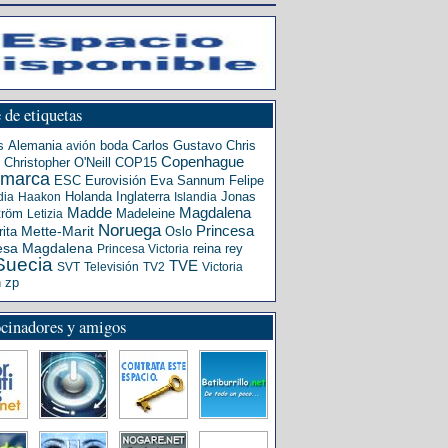
 de etiquetas
s
Alemania
boda
Carlos Gustavo
Chris
avión
Copenhague
Christopher O'Neill
COP15
amarca
ESC
Eurovisión
Eva Sannum
Felipe
Holanda
Inglaterra
Jonas
dia
Haakon
Islandia
Madde
Magdalena
tröm
Madeleine
Letizia
Noruega
Princesa
ita
Mette-Marit
Oslo
esa Magdalena
reina
rey
Princesa Victoria
Suecia
TVE
SVT
Televisión
TV2
Victoria
n
zp
ocinadores y amigos