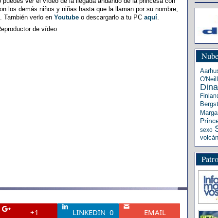
 puedes ver el vídeo de la llegada andando de la princesa con
 con los demás niños y niñas hasta que la llaman por su nombre,
re. También verlo en
Youtube
o descargarlo a tu PC
aquí
.
eproductor de vídeo
Nube
Aarhu
O'Neill
Din
Finlan
Bergs
Margar
Princ
sexo
volcá
Patr
+1
LINKEDIN
0
EMAIL