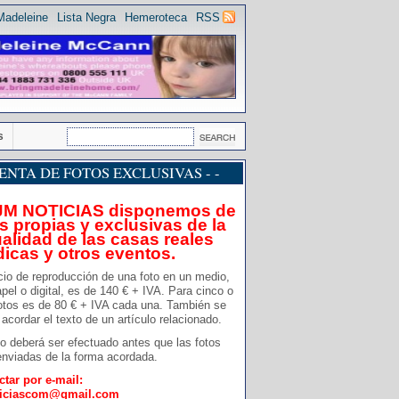
Madeleine
Lista Negra
Hemeroteca
RSS
s
 VENTA DE FOTOS EXCLUSIVAS - -
JM NOTICIAS disponemos de
s propias y exclusivas de la
alidad de las casas reales
dicas y otros eventos.
cio de reproducción de una foto en un medio,
pel o digital, es de 140 € + IVA. Para cinco o
otos es de 80 € + IVA cada una. También se
acordar el texto de un artículo relacionado.
o deberá ser efectuado antes que las fotos
nviadas de la forma acordada.
ctar por e-mail:
ticiascom@gmail.com