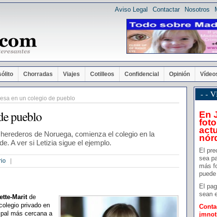
Aviso Legal
Contactar
Nosotros
sólito
Chorradas
Viajes
Cotilleos
Confidencial
Opinión
Vídeo
- -
sa en un colegio de pueblo
de pueblo
En 
foto
actu
es herederos de Noruega, comienza el colegio en la
nór
e. A ver si Letizia sigue el ejemplo.
El pre
sea pa
rio
|
más f
puede 
El pag
sean e
ette-Marit
de
colegio privado en
Conta
cipal más cercana a
jmno