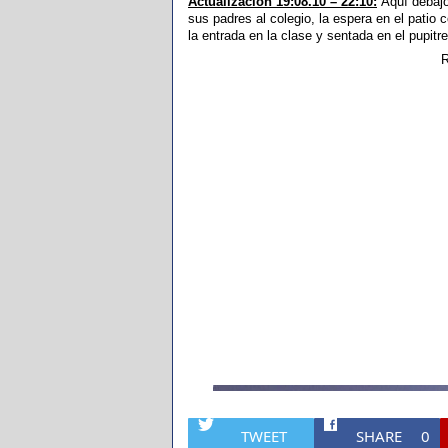
Actualización 19:08.10 – 22:10:
Aquí debajo
sus padres al colegio, la espera en el patio
la entrada en la clase y sentada en el pupit
R
TWEET
SHARE
0