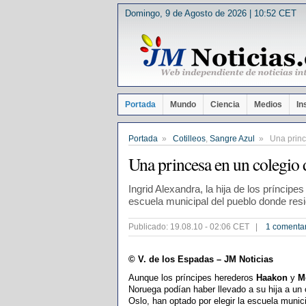
Domingo, 9 de Agosto de 2026 | 10:52 CET
Portada
Mundo
Ciencia
Medios
In
Portada
»
Cotilleos
,
Sangre Azul
» Una prince
Una princesa en un colegio 
Ingrid Alexandra, la hija de los príncip
escuela municipal del pueblo donde resid
Publicado: 19.08.10 - 02:06 CET |
1 comenta
© V. de los Espadas – JM Noticias
Aunque los príncipes herederos
Haakon
y
M
Noruega podían haber llevado a su hija a un 
Oslo, han optado por elegir la escuela muni