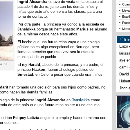
Ingrid Alexandra
estuvo de visita en la escuela el
Cuand
pasado 4 de Junio, junto con los demás niños y
Lleva
niñas que este año comienza las clases, para una
toma de contacto.
Estel
Pepin
Por otra parte, la princesa ya conocía la escuela de
Jansløkka
porque su hermanastro
Marius
es alumno
Mette
de la misma desde hace siete años.
Últi
El hecho que una futura reina vaya a una colegio
Enzo
público no es algo excepcional en Noruega, pero
llama la atención que esta vez sea la escuela
lariss
municipal de un pueblo.
aye
e
to. de
El rey
Harald
, abuelo de la princesa, y su padre, el
camil
príncipe
Haakon
, fueron al colegio público de
David
Smestad
, en Oslo, a pesar que cuando eran niños
Huber
Marit
han tomado una decisión para sus hijos como padres, no
Jhon
 como hacen las demás familias.
colegio de la princesa
Ingrid Alexandra
en
Jansløkka
como
storia de este país que una futura reina asiste a una escuela
 podrían
Felipe
y
Letizia
seguir el ejemplo y hacer lo mismo con
ser que no…