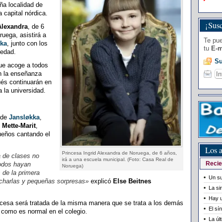
ña localidad de
a capital nórdica.
¡Susc
Alexandra
, de 6
ruega, asistirá a
Te pue
kka
, junto con los
tu
E-m
edad.
Su
e acoge a todos
án la enseñanza
ués continuarán en
a la universidad.
 de
Jansløkka
,
e
Mette-Marit
,
ueños cantando el
Los a
Princesa Ingrid Alexandra de Noruega, de 6 años,
a de clases no
irá a una escuela municipal. (Foto: Casa Real de
todos hayan
Recie
Noruega)
 de la primera
Un su
charlas y pequeñas sorpresas»
explicó
Else Beitnes
La si
Hay u
ncesa será tratada de la misma manera que se trata a los demás
El sí
, como es normal en el colegio.
La úl