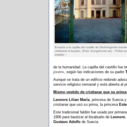
Entrada a la capilla del castillo de Drottningholm dond
celebrará el bautizo. (Foto: Kungahuset.se) – Pulsar p
ampliar –
de la humanidad. La capilla del castillo fue t
joven
», según las indicaciones de su padre
Aunque se trata de un edificio redondo adosad
servicio religioso semanal y está abierta al 
Mismo vestido de cristianar que su prima 
Leonore Lilian María
, princesa de Suecia 
cristianar que usó su prima, la princesa
Este
Este tradicional faldón fue usado por primer
1906 para bautizar al bisabuelo de
Leonore
,
Gustavo Adolfo
de Suecia.