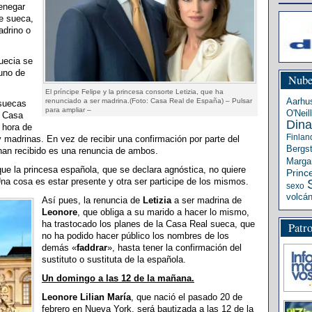
renegar
te sueca,
adrino o
uecia se
uno de
Nube
El príncipe Felipe y la princesa consorte Letizia, que ha
Aarhu
renunciado a ser madrina.(Foto: Casa Real de España) – Pulsar
 suecas
para ampliar –
O'Neill
a Casa
Din
 hora de
Finlan
 madrinas. En vez de recibir una confirmación por parte del
Bergs
han recibido es una renuncia de ambos.
Margar
ue la princesa española, que se declara agnóstica, no quiere
Princ
. Una cosa es estar presente y otra ser participe de los mismos.
sexo
volcá
Así pues, la renuncia de
Letizia
a ser madrina de
Leonore
, que obliga a su marido a hacer lo mismo,
ha trastocado los planes de la Casa Real sueca, que
Patr
no ha podido hacer público los nombres de los
demás «
faddrar
», hasta tener la confirmación del
sustituto o sustituta de la española.
Un domingo a las 12 de la mañana.
Leonore Lilian María
, que nació el pasado 20 de
febrero en Nueva York, será bautizada a las 12 de la