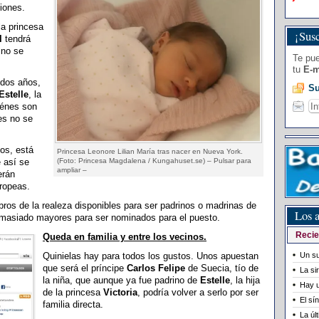
iones.
la princesa
¡Susc
l
tendrá
 no se
Te pue
tu
E-m
 dos años,
Su
Estelle
, la
iénes son
es no se
os, está
Princesa Leonore Lilian María tras nacer en Nueva York.
e así se
(Foto: Princesa Magdalena / Kungahuset.se) – Pulsar para
ampliar –
erán
uropeas.
os de la realeza disponibles para ser padrinos o madrinas de
Los a
demasiado mayores para ser nominados para el puesto.
Recie
Queda en familia y entre los vecinos.
Quinielas hay para todos los gustos. Unos apuestan
Un su
que será el príncipe
Carlos Felipe
de Suecia, tío de
La si
la niña, que aunque ya fue padrino de
Estelle
, la hija
Hay u
de la princesa
Victoria
, podría volver a serlo por ser
El sí
familia directa.
La úl