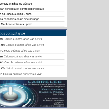
o utilizan niñas de plástico
ban «chocolate» dentro del chocolate
le de Suecia cumple 5 años
os españoles en un cine noruego
-Marit encuentra a su perra
mos comentarios
en
Calcula cuántos años vas a vivir
a
en
Calcula cuántos años vas a vivir
n
Calcula cuántos años vas a vivir
en
Calcula cuántos años vas a vivir
en
Calcula cuántos años vas a vivir
t
en
Calcula cuántos años vas a vivir
en
Calcula cuántos años vas a vivir