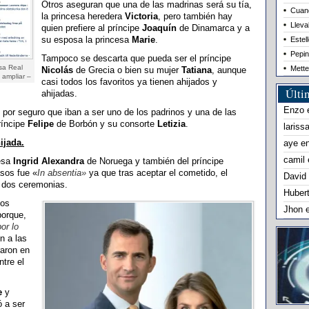
Otros aseguran que una de las madrinas será su tía,
Cuand
la princesa heredera
Victoria
, pero también hay
Lleva
quien prefiere al príncipe
Joaquín
de Dinamarca y a
su esposa la princesa
Marie
.
Estel
Pepin
Tampoco se descarta que pueda ser el príncipe
asa Real
Mette
Nicolás
de Grecia o bien su mujer
Tatiana
, aunque
 ampliar –
casi todos los favoritos ya tienen ahijados y
Últi
ahijadas.
Enzo
 por seguro que iban a ser uno de los padrinos y una de las
príncipe
Felipe
de Borbón y su consorte
Letizia
.
lariss
ijada.
aye
e
camil
cesa
Ingrid Alexandra
de Noruega y también del príncipe
sos fue «
In absentia»
ya que tras aceptar el cometido, el
David
s dos ceremonias.
Huber
los
Jhon
orque,
or lo
n a las
raron en
tre el
e
y
ó a ser