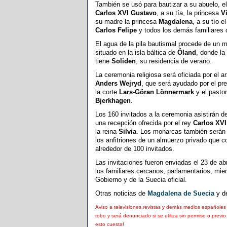
También se usó para bautizar a su abuelo, el
Carlos XVI Gustavo
, a su tía, la princesa
Vi
su madre la princesa
Magdalena
, a su tío e
Carlos Felipe
y todos los demás familiares 
El agua de la pila bautismal procede de un m
situado en la isla báltica de
Öland
, donde la 
tiene
Soliden
, su residencia de verano.
La ceremonia religiosa será oficiada por el a
Anders Wejryd
, que será ayudado por el pr
la corte
Lars-Göran Lönnermark
y el pasto
Bjerkhagen
.
Los 160 invitados a la ceremonia asistirán 
una recepción ofrecida por el rey
Carlos XV
la reina
Silvia
. Los monarcas también serán
los anfitriones de un almuerzo privado que c
alrededor de 100 invitados.
Las invitaciones fueron enviadas el 23 de abr
los familiares cercanos, parlamentarios, mie
Gobierno y de la Suecia oficial.
Otras noticias de
Magdalena de Suecia
y d
Aviso a televisiones,revistas y demás medios españoles 
robo y será denunciado si se utiliza sin permiso o previ
esto cuesta!