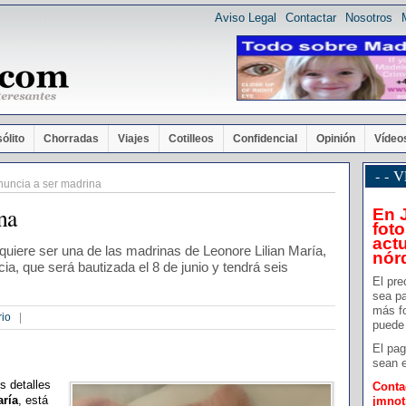
Aviso Legal
Contactar
Nosotros
sólito
Chorradas
Viajes
Cotilleos
Confidencial
Opinión
Vídeo
- -
nuncia a ser madrina
na
En 
foto
actu
 quiere ser una de las madrinas de Leonore Lilian María,
nór
ia, que será bautizada el 8 de junio y tendrá seis
El pre
sea pa
más f
rio
|
puede 
El pag
sean e
s detalles
Conta
aría
, está
jmno