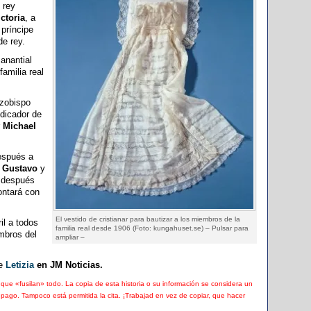
 rey
ctoria
, a
l príncipe
de rey.
anantial
familia real
rzobispo
edicador de
r
Michael
después a
I Gustavo
y
 después
ontará con
El vestido de cristianar para bautizar a los miembros de la
il a todos
familia real desde 1906 (Foto: kungahuset.se) – Pulsar para
mbros del
ampliar –
e
Letizia
en JM Noticias.
que «fusilan» todo. La copia de esta historia o su información se considera un
o pago. Tampoco está permitida la cita. ¡Trabajad en vez de copiar, que hacer