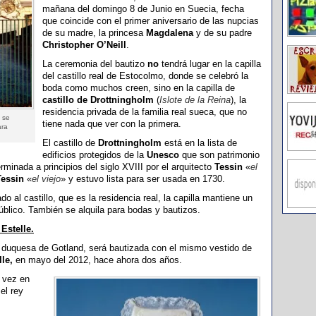
mañana del domingo 8 de Junio en Suecia, fecha
que coincide con el primer aniversario de las nupcias
de su madre, la princesa
Magdalena
y de su padre
Christopher O’Neill
.
La ceremonia del bautizo
no
tendrá lugar en la capilla
del castillo real de Estocolmo, donde se celebró la
boda como muchos creen, sino en la capilla de
castillo de Drottningholm
(
Islote de la Reina
), la
residencia privada de la familia real sueca, que no
e se
tiene nada que ver con la primera.
ara
El castillo de
Drottningholm
está en la lista de
edificios protegidos de la
Unesco
que son patrimonio
erminada a principios del siglo XVIII por el arquitecto
Tessin
«
el
Tessin
«
el viejo
» y estuvo lista para ser usada en 1730.
o al castillo, que es la residencia real, la capilla mantiene un
público. También se alquila para bodas y bautizos.
Estelle.
y duquesa de Gotland, será bautizada con el mismo vestido de
lle,
en mayo del 2012, hace ahora dos años.
a vez en
 el rey