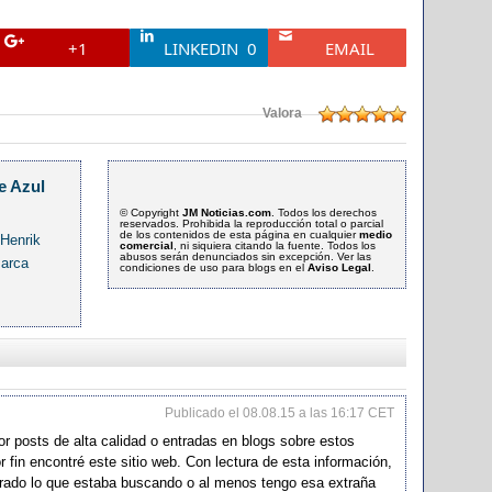
+1
LINKEDIN
0
EMAIL
Valora
e Azul
© Copyright
JM Noticias.com
. Todos los derechos
reservados. Prohibida la reproducción total o parcial
de los contenidos de esta página en cualquier
medio
 Henrik
comercial
, ni siquiera citando la fuente. Todos los
abusos serán denunciados sin excepción. Ver las
marca
condiciones de uso para blogs en el
Aviso Legal
.
Publicado el 08.08.15 a las 16:17 CET
r posts de alta calidad o entradas en blogs sobre estos
fin encontré este sitio web. Con lectura de esta información,
rado lo que estaba buscando o al menos tengo esa extraña