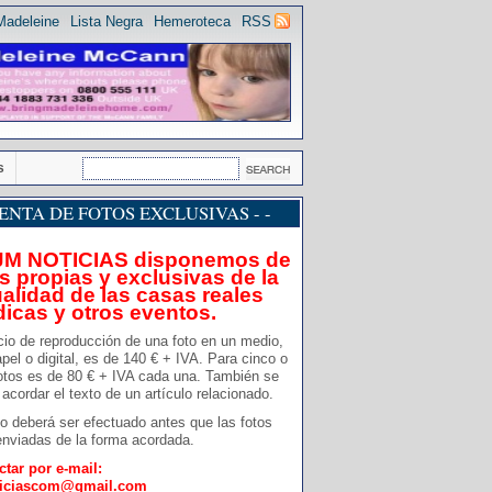
Madeleine
Lista Negra
Hemeroteca
RSS
s
 VENTA DE FOTOS EXCLUSIVAS - -
JM NOTICIAS disponemos de
s propias y exclusivas de la
alidad de las casas reales
dicas y otros eventos.
cio de reproducción de una foto en un medio,
pel o digital, es de 140 € + IVA. Para cinco o
otos es de 80 € + IVA cada una. También se
acordar el texto de un artículo relacionado.
o deberá ser efectuado antes que las fotos
nviadas de la forma acordada.
ctar por e-mail:
ticiascom@gmail.com