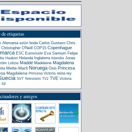
 de etiquetas
s
Alemania
boda
Carlos Gustavo
Chris
avión
Copenhague
Christopher O'Neill
COP15
amarca
ESC
Eurovisión
Eva Sannum
Felipe
Holanda
Inglaterra
Jonas
dia
Haakon
Islandia
Madde
Magdalena
tröm
Madeleine
Letizia
Noruega
Princesa
ita
Mette-Marit
Oslo
esa Magdalena
reina
rey
Princesa Victoria
Suecia
TVE
SVT
Televisión
TV2
Victoria
n
zp
ocinadores y amigos