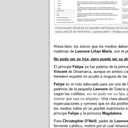
Comunicado oficial de los detalles del bautizo de la C
sueca del 25 de Abril (Foto: captura web) – Pulsar para
Ahora bien, los únicos que los medios daban
madrinas de
Leonore Lilian María
, son el 
No pudo ser su hija, pero puede ser su ah
El príncipe
Felipe
ya fue padrino de la prin
Vincent
de Dinamarca, aunque en ambos ca
heredero español no acudió a ninguna de la
Felipe
es el más adecuado para ser uno de 
padrinos de la pequeña
Leonore
de Suecia p
según los cotilleos, «
si no pudo ser su hija, p
menos que sea su ahijada»
. Una clara alusió
especulaciones y rumores que en día prolife
los medios sobre en un posible matrimonio en
príncipe
Felipe
y la princesa
Magdalena
.
Para
Christopher O’Neill
, padre de
Leonor
ferviente católico, motivo por el cual renunci