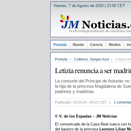
Viernes, 7 de Agosto de 2026 | 23:00 CET
Portada
Mundo
Ciencia
Medios
In
Portada
»
Cotilleos
,
Sangre Azul
» Letizia re
Letizia renuncia a ser madri
La consorte del Príncipe de Asturias no
la hija de la princesa Magdalena de Suec
padrinos y madrinas.
Publicado: 29.04.14 - 04:22 CET |
1 comenta
© V. de los Espadas – JM Noticias
El comunicado de la Casa Real sueca con lo
del bautizo de la princesa
Leonore Lilian M