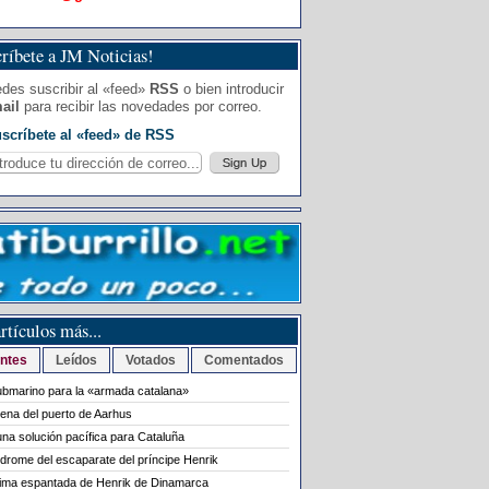
ríbete a JM Noticias!
des suscribir al «feed»
RSS
o bien introducir
ail
para recibir las novedades por correo.
scríbete al «feed» de RSS
rtículos más...
ntes
Leídos
Votados
Comentados
bmarino para la «armada catalana»
rena del puerto de Aarhus
na solución pacífica para Cataluña
ndrome del escaparate del príncipe Henrik
tima espantada de Henrik de Dinamarca