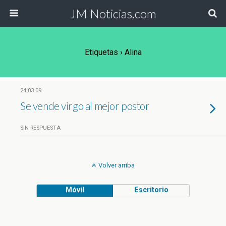
JM Noticias.com
Etiquetas › Alina
24.03.09
Se vende virgo al mejor postor
SIN RESPUESTA
Volver arriba
Móvil
Escritorio