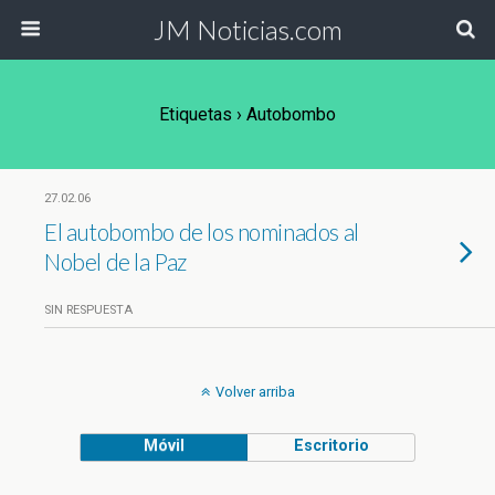
JM Noticias.com
Etiquetas › Autobombo
27.02.06
El autobombo de los nominados al
Nobel de la Paz
SIN RESPUESTA
Volver arriba
Móvil
Escritorio