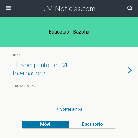
JM Noticias.com
Etiquetas › Bazofia
10.11.09
El esperpento de TVE
Internacional
3 RESPUESTAS
Volver arriba
Móvil
Escritorio