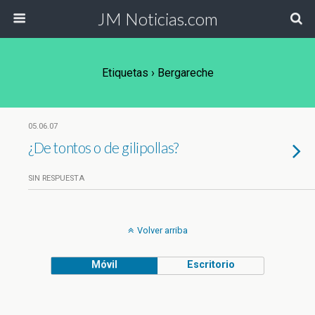
JM Noticias.com
Etiquetas › Bergareche
05.06.07
¿De tontos o de gilipollas?
SIN RESPUESTA
Volver arriba
Móvil
Escritorio