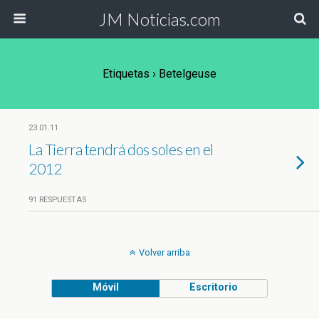
JM Noticias.com
Etiquetas › Betelgeuse
23.01.11
La Tierra tendrá dos soles en el
2012
91 RESPUESTAS
Volver arriba
Móvil
Escritorio