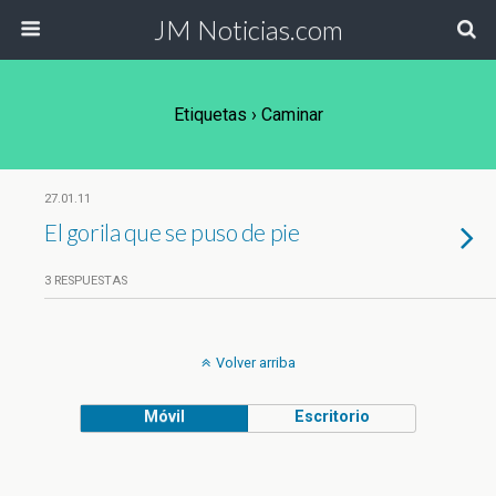
JM Noticias.com
Etiquetas › Caminar
27.01.11
El gorila que se puso de pie
3 RESPUESTAS
Volver arriba
Móvil
Escritorio