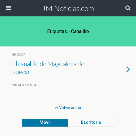
JM Noticias.com
Etiquetas › Canalillo
26.02.07
El canalillo de Magdalena de
Suecia
SIN RESPUESTA
Volver arriba
Móvil
Escritorio