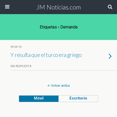
JM Noticias.com
Etiquetas › Demanda
09.04.10
Y resulta que el turco era griego
SIN RESPUESTA
Volver arriba
Móvil
Escritorio