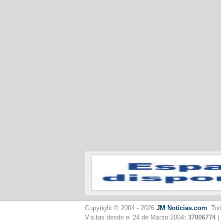
Copyright © 2004 - 2026
JM Noticias.com
. To
Visitas desde el 24 de Marzo 2004
: 37006774
|