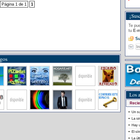
Página 1 de 1
1
¡Susc
Te pue
tu
E-m
Su
igos
Los a
Recie
Un su
La si
Hay u
El sí
La úl