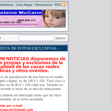
Madeleine
Lista Negra
Hemeroteca
RSS
s
 VENTA DE FOTOS EXCLUSIVAS - -
JM NOTICIAS disponemos de
s propias y exclusivas de la
alidad de las casas reales
dicas y otros eventos.
cio de reproducción de una foto en un medio,
pel o digital, es de 140 € + IVA. Para cinco o
otos es de 80 € + IVA cada una. También se
acordar el texto de un artículo relacionado.
o deberá ser efectuado antes que las fotos
nviadas de la forma acordada.
ctar por e-mail:
ticiascom@gmail.com