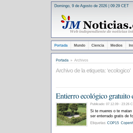
Domingo, 9 de Agosto de 2026 | 09:29 CET
Portada
Mundo
Ciencia
Medios
In
Portada
» Archivos
Archivo de la etiqueta: ‘ecologico’
Entierro ecológico gratuito
Publicado: 07.12.09 - 23:2
Si te mueres o te matan
ser enterrado gratis de f
Etiquetas:
COP15
Copen