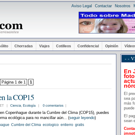
Aviso Legal
Contactar
Nosotros
sólito
Chorradas
Viajes
Cotilleos
Confidencial
Opinión
Vídeo
- -
En 
foto
actu
Página 1 de 1
1
nór
El pre
 en la COP15
sea pa
más f
6 CET |
Ciencia
,
Ecología
|
0 comentarios
|
puede 
 en Copenhague durante la Cumbre del Clima (COP15), puedes
El pag
orma ecológica para no mancillar aún... (
seguir leyendo
)
sean e
hague
Cumbre del Clima
ecologico
entierro
gratis
Conta
jmno