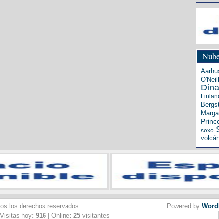
Nube
Aarhu
O'Neill
Din
Finlan
Bergs
Margar
Princ
sexo
volcá
dos los derechos reservados.
Powered by
Word
 Visitas hoy
: 916
| Online
: 25
visitantes