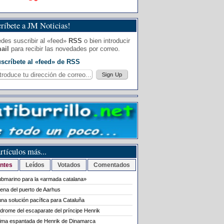
ríbete a JM Noticias!
des suscribir al «feed»
RSS
o bien introducir
ail
para recibir las novedades por correo.
scríbete al «feed» de RSS
rtículos más...
ntes
Leídos
Votados
Comentados
bmarino para la «armada catalana»
rena del puerto de Aarhus
na solución pacífica para Cataluña
ndrome del escaparate del príncipe Henrik
tima espantada de Henrik de Dinamarca