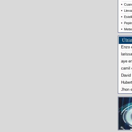
Cuand
Lleva
Estel
Pepin
Mette
Últi
Enzo
lariss
aye
e
camil
David
Huber
Jhon