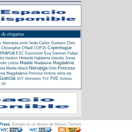
 de etiquetas
s
Alemania
boda
Carlos Gustavo
Chris
avión
Copenhague
Christopher O'Neill
COP15
amarca
ESC
Eurovisión
Eva Sannum
Felipe
Holanda
Inglaterra
Jonas
dia
Haakon
Islandia
Madde
Magdalena
tröm
Madeleine
Letizia
Noruega
Princesa
ita
Mette-Marit
Oslo
esa Magdalena
reina
rey
Princesa Victoria
Suecia
TVE
SVT
Televisión
TV2
Victoria
n
zp
Press
. Basado en un diseño de Deluxe Themes