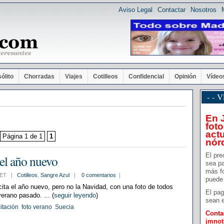
Aviso Legal
Contactar
Nosotros
sólito
Chorradas
Viajes
Cotilleos
Confidencial
Opinión
Vídeo
- -
En 
foto
actu
Página 1 de 1
1
nór
El pre
 el año nuevo
sea pa
más f
3 CET |
Cotilleos
,
Sangre Azul
|
0 comentarios
|
puede 
icita el año nuevo, pero no la Navidad, con una foto de todos
El pag
rano pasado. ... (
seguir leyendo
)
sean e
citación
foto verano
Suecia
Conta
jmno