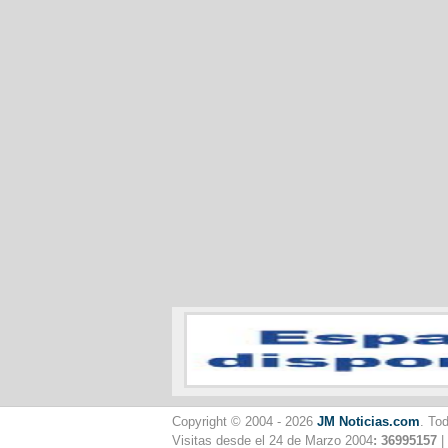
Copyright © 2004 - 2026
JM Noticias.com
. To
Visitas desde el 24 de Marzo 2004
: 36995157
|