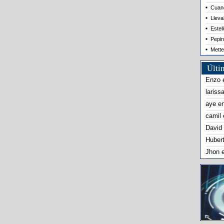
Cuand
Lleva
Estel
Pepin
Mette
Últi
Enzo
lariss
aye
e
camil
David
Huber
Jhon