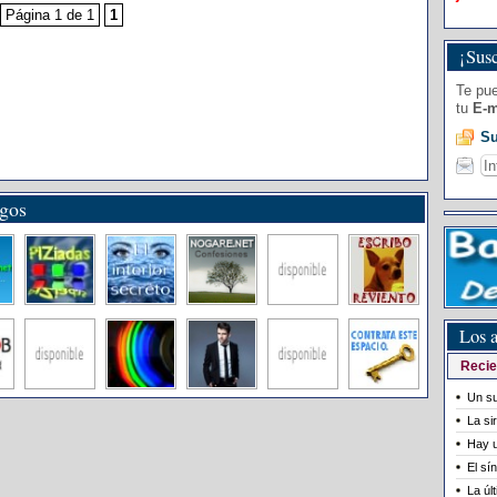
Página 1 de 1
1
¡Susc
Te pue
tu
E-m
Su
igos
Los a
Recie
Un su
La si
Hay u
El sí
La úl