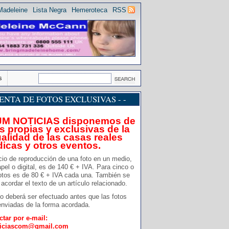
Madeleine
Lista Negra
Hemeroteca
RSS
s
 VENTA DE FOTOS EXCLUSIVAS - -
JM NOTICIAS disponemos de
s propias y exclusivas de la
alidad de las casas reales
dicas y otros eventos.
cio de reproducción de una foto en un medio,
pel o digital, es de 140 € + IVA. Para cinco o
otos es de 80 € + IVA cada una. También se
acordar el texto de un artículo relacionado.
o deberá ser efectuado antes que las fotos
nviadas de la forma acordada.
ctar por e-mail:
ticiascom@gmail.com