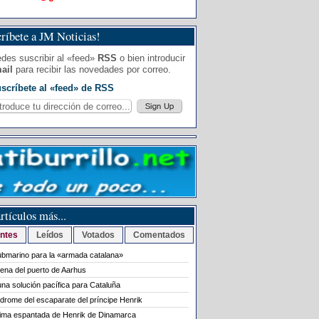
ríbete a JM Noticias!
des suscribir al «feed»
RSS
o bien introducir
ail
para recibir las novedades por correo.
scríbete al «feed» de RSS
rtículos más...
ntes
Leídos
Votados
Comentados
bmarino para la «armada catalana»
rena del puerto de Aarhus
na solución pacífica para Cataluña
ndrome del escaparate del príncipe Henrik
tima espantada de Henrik de Dinamarca