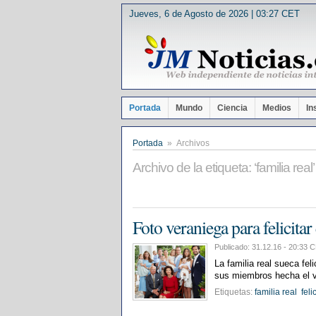
Jueves, 6 de Agosto de 2026 | 03:27 CET
Portada
Mundo
Ciencia
Medios
In
Portada
» Archivos
Archivo de la etiqueta: ‘familia real’
Foto veraniega para felicitar
Publicado: 31.12.16 - 20:3
La familia real sueca fel
sus miembros hecha el ve
Etiquetas:
familia real
feli