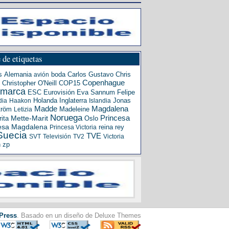
 de etiquetas
s
Alemania
boda
Carlos Gustavo
Chris
avión
Copenhague
Christopher O'Neill
COP15
amarca
ESC
Eurovisión
Eva Sannum
Felipe
Holanda
Inglaterra
Jonas
dia
Haakon
Islandia
Madde
Magdalena
tröm
Madeleine
Letizia
Noruega
Princesa
ita
Mette-Marit
Oslo
esa Magdalena
reina
rey
Princesa Victoria
Suecia
TVE
SVT
Televisión
TV2
Victoria
n
zp
Press
. Basado en un diseño de Deluxe Themes