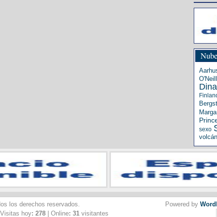
Nube
Aarhu
O'Neill
Din
Finlan
Bergs
Margar
Princ
sexo
volcá
dos los derechos reservados.
Powered by
Word
 Visitas hoy
: 278
| Online
: 31
visitantes