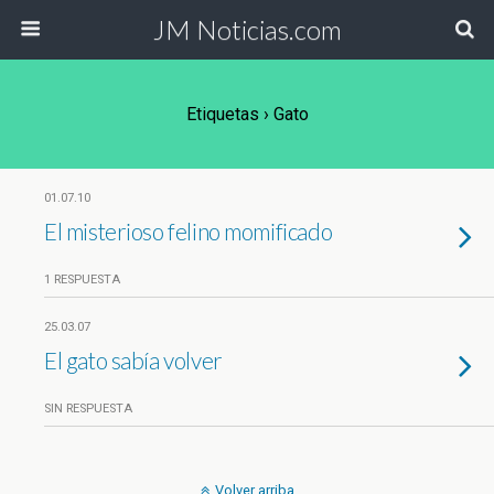
JM Noticias.com
Etiquetas › Gato
01.07.10
El misterioso felino momificado
1 RESPUESTA
25.03.07
El gato sabía volver
SIN RESPUESTA
Volver arriba