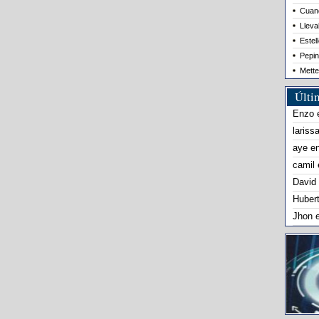
Cuand
Lleva
Estel
Pepin
Mette
Últi
Enzo
lariss
aye
e
camil
David
Huber
Jhon