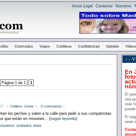
Aviso Legal
Contactar
Nosotros
sólito
Chorradas
Viajes
Cotilleos
Confidencial
Opinión
Vídeo
- -
En 
foto
actu
Página 1 de 1
1
nór
El pre
sea pa
más f
8 CET |
Cotilleos
,
Gente
|
0 comentarios
|
puede 
ntan los pechos y salen a la calle para pedir a sus compatriotas
El pag
s que están en misiones... (
seguir leyendo
)
sean e
modelos
soldados
tetas
Conta
jmno