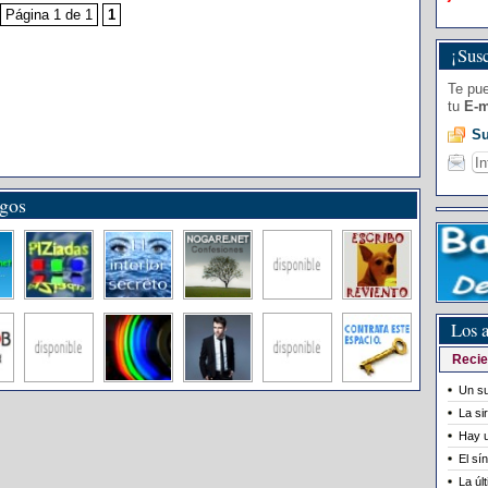
Página 1 de 1
1
¡Susc
Te pue
tu
E-m
Su
igos
Los a
Recie
Un su
La si
Hay u
El sí
La úl