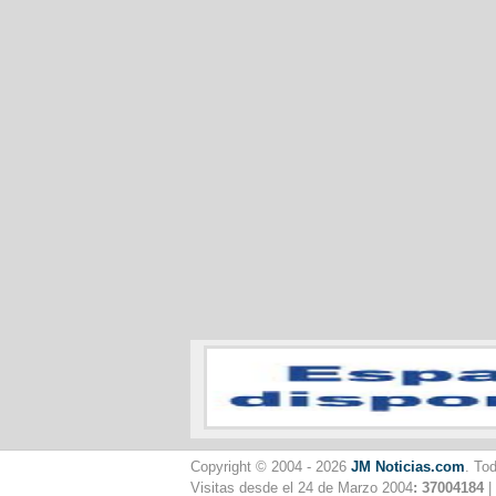
Copyright © 2004 - 2026
JM Noticias.com
. To
Visitas desde el 24 de Marzo 2004
: 37004184
|