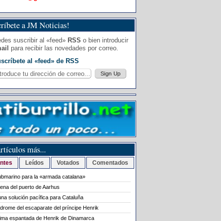
ríbete a JM Noticias!
des suscribir al «feed»
RSS
o bien introducir
ail
para recibir las novedades por correo.
scríbete al «feed» de RSS
rtículos más...
ntes
Leídos
Votados
Comentados
bmarino para la «armada catalana»
rena del puerto de Aarhus
na solución pacífica para Cataluña
ndrome del escaparate del príncipe Henrik
tima espantada de Henrik de Dinamarca