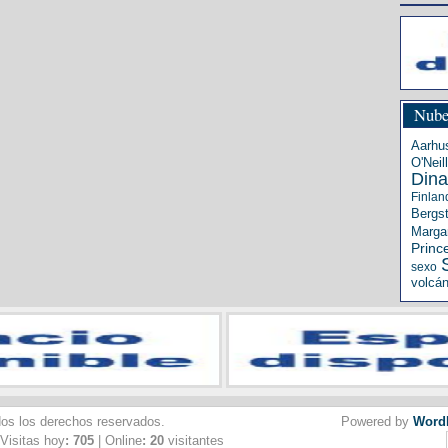
Nube
Aarhu
O'Neill
Din
Finlan
Bergs
Margar
Princ
sexo
volcá
dos los derechos reservados.
Powered by
Word
 Visitas hoy
: 705
| Online
: 20
visitantes