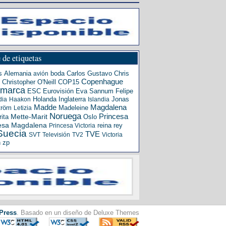
 de etiquetas
s
Alemania
boda
Carlos Gustavo
Chris
avión
Copenhague
Christopher O'Neill
COP15
amarca
ESC
Eurovisión
Eva Sannum
Felipe
Holanda
Inglaterra
Jonas
dia
Haakon
Islandia
Madde
Magdalena
tröm
Madeleine
Letizia
Noruega
Princesa
ita
Mette-Marit
Oslo
esa Magdalena
reina
rey
Princesa Victoria
Suecia
TVE
SVT
Televisión
TV2
Victoria
n
zp
Press
. Basado en un diseño de Deluxe Themes