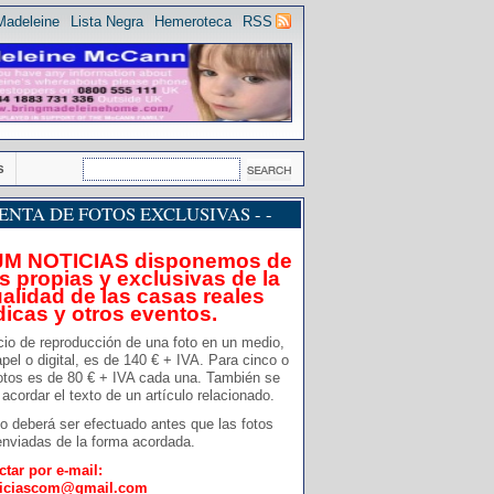
Madeleine
Lista Negra
Hemeroteca
RSS
s
 VENTA DE FOTOS EXCLUSIVAS - -
JM NOTICIAS disponemos de
s propias y exclusivas de la
alidad de las casas reales
dicas y otros eventos.
cio de reproducción de una foto en un medio,
pel o digital, es de 140 € + IVA. Para cinco o
otos es de 80 € + IVA cada una. También se
acordar el texto de un artículo relacionado.
o deberá ser efectuado antes que las fotos
nviadas de la forma acordada.
ctar por e-mail:
ticiascom@gmail.com