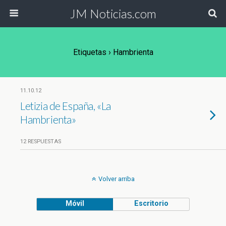
JM Noticias.com
Etiquetas › Hambrienta
11.10.12
Letizia de España, «La
Hambrienta»
12 RESPUESTAS
Volver arriba
Móvil
Escritorio