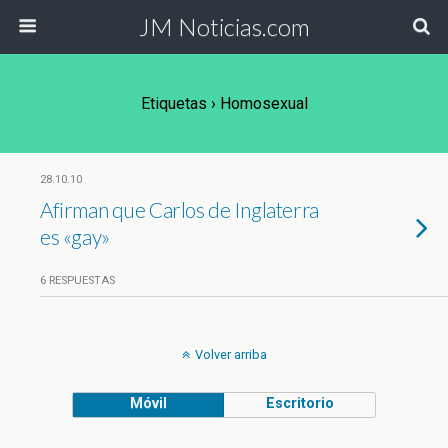
JM Noticias.com
Etiquetas › Homosexual
28.10.10
Afirman que Carlos de Inglaterra
es «gay»
6 RESPUESTAS
Volver arriba
Móvil
Escritorio