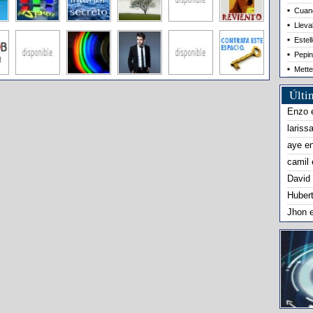
Cuand
Lleva
Estel
Pepin
Mette
Últi
Enzo
lariss
aye
e
camil
David
Huber
Jhon