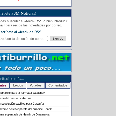
ríbete a JM Noticias!
des suscribir al «feed»
RSS
o bien introducir
ail
para recibir las novedades por correo.
scríbete al «feed» de RSS
rtículos más...
ntes
Leídos
Votados
Comentados
bmarino para la «armada catalana»
rena del puerto de Aarhus
na solución pacífica para Cataluña
ndrome del escaparate del príncipe Henrik
tima espantada de Henrik de Dinamarca