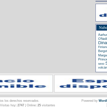
Nube
Aarhu
O'Neill
Din
Finlan
Bergs
Margar
Princ
sexo
volcá
dos los derechos reservados.
Powered by
Word
 Visitas hoy
: 2747
| Online
: 25
visitantes