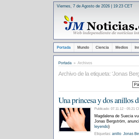
Viernes, 7 de Agosto de 2026 | 19:23 CET
Portada
Mundo
Ciencia
Medios
In
Portada
» Archivos
Archivo de la etiqueta: ‘Jonas Ber
Pá
Una princesa y dos anillos 
Publicado: 07.11.12 - 05:2
Magdalena de Suecia vuel
Jonas Bergström, anunci
leyendo
)
Etiquetas:
anillo
Jonas Be