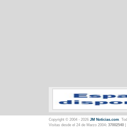
Copyright © 2004 - 2026
JM Noticias.com
. To
Visitas desde el 24 de Marzo 2004
: 37002540
|