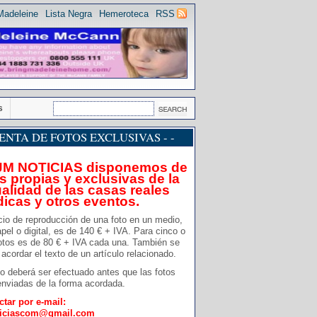
Madeleine
Lista Negra
Hemeroteca
RSS
s
 VENTA DE FOTOS EXCLUSIVAS - -
JM NOTICIAS disponemos de
s propias y exclusivas de la
alidad de las casas reales
dicas y otros eventos.
cio de reproducción de una foto en un medio,
pel o digital, es de 140 € + IVA. Para cinco o
otos es de 80 € + IVA cada una. También se
acordar el texto de un artículo relacionado.
o deberá ser efectuado antes que las fotos
nviadas de la forma acordada.
ctar por e-mail:
ticiascom@gmail.com