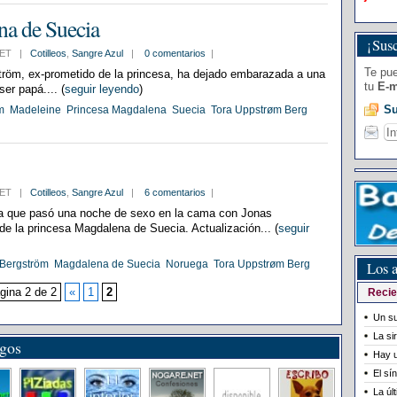
na de Suecia
¡Susc
1 CET |
Cotilleos
,
Sangre Azul
|
0 comentarios
|
Te pue
röm, ex-prometido de la princesa, ha dejado embarazada a una
tu
E-m
ser papá.... (
seguir leyendo
)
Su
m
Madeleine
Princesa Magdalena
Suecia
Tora Uppstrøm Berg
5 CET |
Cotilleos
,
Sangre Azul
|
6 comentarios
|
ma que pasó una noche de sexo en la cama con Jonas
de la princesa Magdalena de Suecia. Actualización... (
seguir
Los a
Bergström
Magdalena de Suecia
Noruega
Tora Uppstrøm Berg
gina 2 de 2
«
1
2
Recie
Un su
La si
igos
Hay u
El sí
La úl