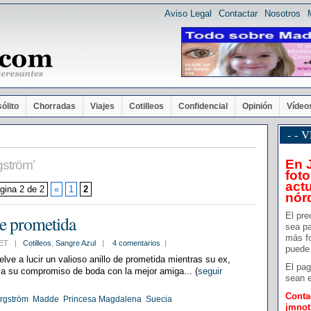
Aviso Legal
Contactar
Nosotros
sólito
Chorradas
Viajes
Cotilleos
Confidencial
Opinión
Vídeo
- -
En 
gström’
foto
actu
gina 2 de 2
«
1
2
nór
El pre
de prometida
sea pa
más f
1 CET |
Cotilleos
,
Sangre Azul
|
4 comentarios
|
puede 
ve a lucir un valioso anillo de prometida mientras su ex,
El pag
a su compromiso de boda con la mejor amiga... (
seguir
sean e
Conta
rgström
Madde
Princesa Magdalena
Suecia
jmno