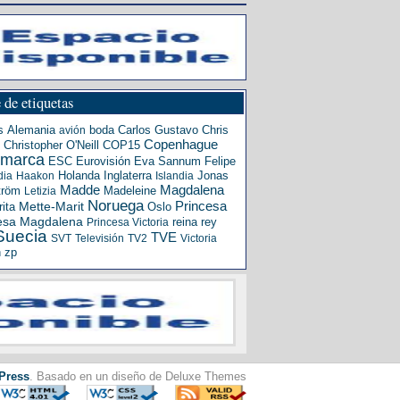
 de etiquetas
s
Alemania
boda
Carlos Gustavo
Chris
avión
Copenhague
Christopher O'Neill
COP15
amarca
ESC
Eurovisión
Eva Sannum
Felipe
Holanda
Inglaterra
Jonas
dia
Haakon
Islandia
Madde
Magdalena
tröm
Madeleine
Letizia
Noruega
Princesa
ita
Mette-Marit
Oslo
esa Magdalena
reina
rey
Princesa Victoria
Suecia
TVE
SVT
Televisión
TV2
Victoria
n
zp
Press
. Basado en un diseño de Deluxe Themes