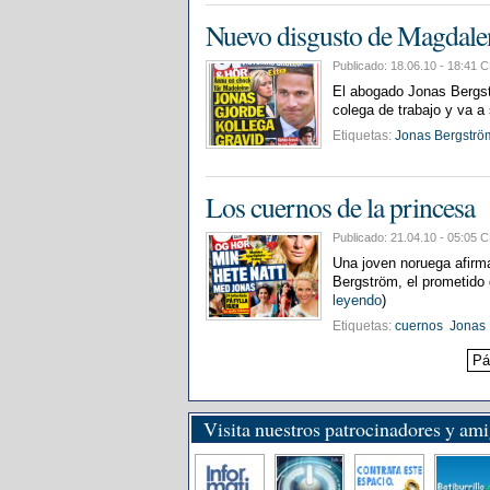
Nuevo disgusto de Magdale
Publicado: 18.06.10 - 18:4
El abogado Jonas Bergst
colega de trabajo y va a 
Etiquetas:
Jonas Bergströ
Los cuernos de la princesa
Publicado: 21.04.10 - 05:0
Una joven noruega afir
Bergström, el prometido 
leyendo
)
Etiquetas:
cuernos
Jonas 
Pá
Visita nuestros patrocinadores y am