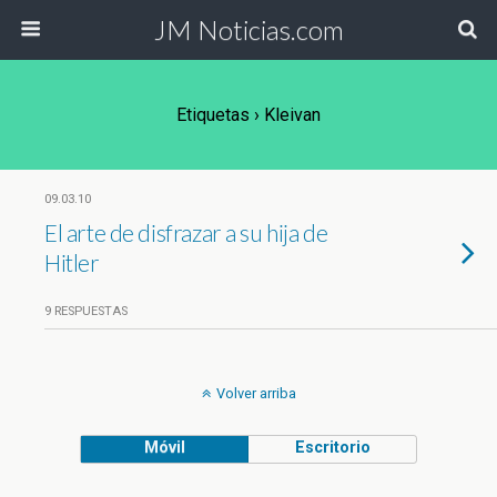
JM Noticias.com
Etiquetas › Kleivan
09.03.10
El arte de disfrazar a su hija de
Hitler
9 RESPUESTAS
Volver arriba
Móvil
Escritorio