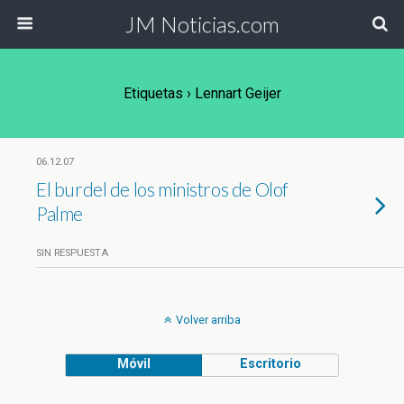
JM Noticias.com
Etiquetas › Lennart Geijer
06.12.07
El burdel de los ministros de Olof
Palme
SIN RESPUESTA
Volver arriba
Móvil
Escritorio