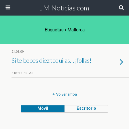
JM Noticias.com
Etiquetas › Mallorca
21.08.09
Si te bebes diez tequilas… ¡follas!
6 RESPUESTAS
Volver arriba
Móvil
Escritorio