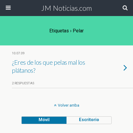
JM Noticias.com
Etiquetas › Pelar
10.07.09
¿Eres de los que pelas mal los
plátanos?
2 RESPUESTAS
Volver arriba
Móvil
Escritorio