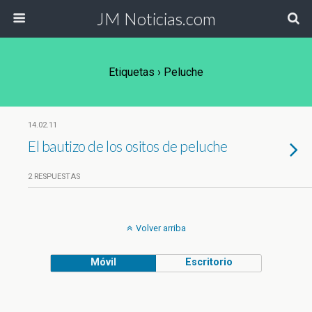
JM Noticias.com
Etiquetas › Peluche
14.02.11
El bautizo de los ositos de peluche
2 RESPUESTAS
Volver arriba
Móvil
Escritorio