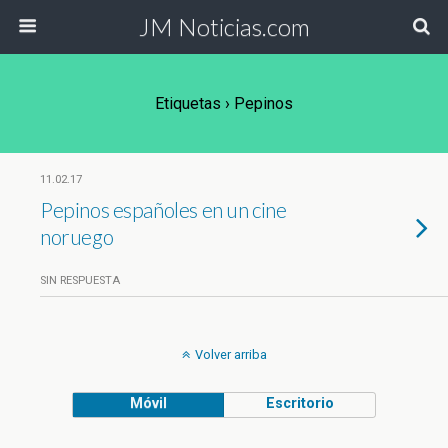
JM Noticias.com
Etiquetas › Pepinos
11.02.17
Pepinos españoles en un cine
noruego
SIN RESPUESTA
Volver arriba
Móvil
Escritorio