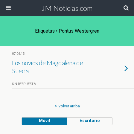
JM Noticias.com
Etiquetas › Pontus Westergren
07.06.13
Los novios de Magdalena de
Suecia
SIN RESPUESTA
Volver arriba
Móvil
Escritorio