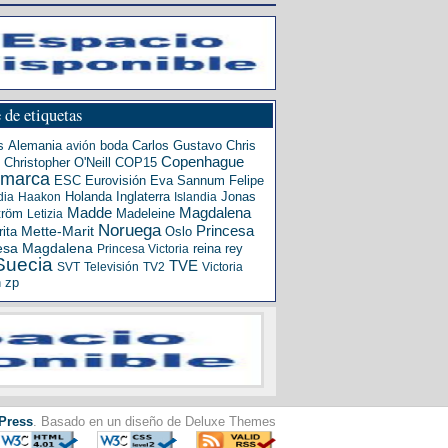
 de etiquetas
s
Alemania
boda
Carlos Gustavo
Chris
avión
Copenhague
Christopher O'Neill
COP15
amarca
ESC
Eurovisión
Eva Sannum
Felipe
Holanda
Inglaterra
Jonas
dia
Haakon
Islandia
Madde
Magdalena
tröm
Madeleine
Letizia
Noruega
Princesa
ita
Mette-Marit
Oslo
esa Magdalena
reina
rey
Princesa Victoria
Suecia
TVE
SVT
Televisión
TV2
Victoria
n
zp
Press
. Basado en un diseño de Deluxe Themes