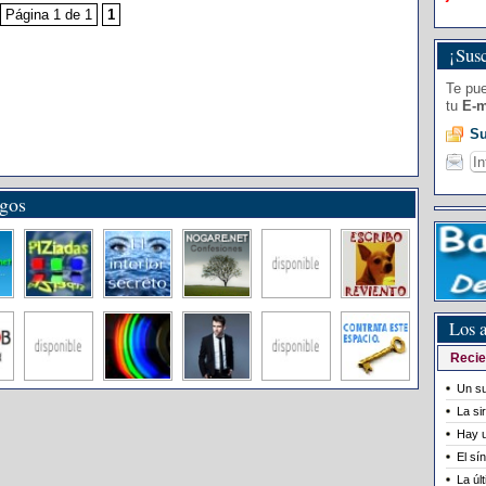
Página 1 de 1
1
¡Susc
Te pue
tu
E-m
Su
igos
Los a
Recie
Un su
La si
Hay u
El sí
La úl