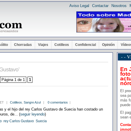
Aviso Legal
Contactar
Nosotros
sólito
Chorradas
Viajes
Cotilleos
Confidencial
Opinión
Vídeo
- -
En 
 Gustavo’
foto
actu
Página 1 de 1
1
nór
El pre
sea pa
más f
9 CET |
Cotilleos
,
Sangre Azul
|
0 comentarios
|
puede 
as y el hijo del rey Carlos Gustavo de Suecia han costado un
El pag
uros, de... (
seguir leyendo
)
sean e
io
rey Carlos Gustavo
Suecia
Conta
jmno