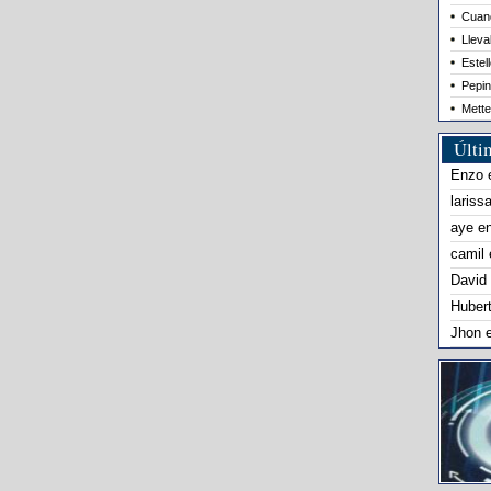
Cuand
Lleva
Estel
Pepin
Mette
Últi
Enzo
lariss
aye
e
camil
David
Huber
Jhon