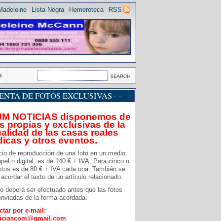
Madeleine
Lista Negra
Hemeroteca
RSS
s
 VENTA DE FOTOS EXCLUSIVAS - -
JM NOTICIAS disponemos de
s propias y exclusivas de la
alidad de las casas reales
dicas y otros eventos.
cio de reproducción de una foto en un medio,
pel o digital, es de 140 € + IVA. Para cinco o
otos es de 80 € + IVA cada una. También se
acordar el texto de un artículo relacionado.
o deberá ser efectuado antes que las fotos
nviadas de la forma acordada.
ctar por e-mail:
ticiascom@gmail.com