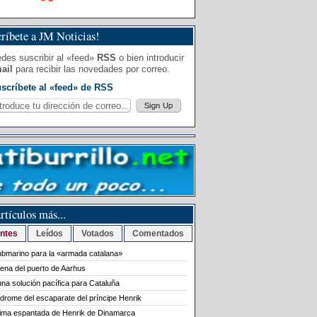
ríbete a JM Noticias!
des suscribir al «feed»
RSS
o bien introducir
ail
para recibir las novedades por correo.
scríbete al «feed» de RSS
rtículos más...
ntes
Leídos
Votados
Comentados
bmarino para la «armada catalana»
rena del puerto de Aarhus
na solución pacífica para Cataluña
ndrome del escaparate del príncipe Henrik
tima espantada de Henrik de Dinamarca