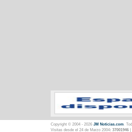
Copyright © 2004 - 2026
JM Noticias.com
. To
Visitas desde el 24 de Marzo 2004
: 37001946
|