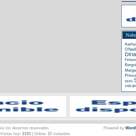
Nube
Aarhu
O'Neill
Din
Finlan
Bergs
Margar
Princ
sexo
volcá
dos los derechos reservados.
Powered by
Word
 Visitas hoy
: 2153
| Online
: 17
visitantes