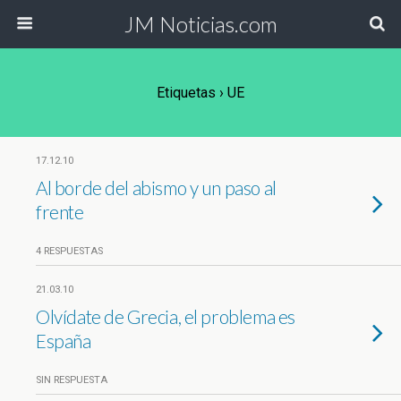
JM Noticias.com
Etiquetas › UE
17.12.10
Al borde del abismo y un paso al
frente
4 RESPUESTAS
21.03.10
Olvídate de Grecia, el problema es
España
SIN RESPUESTA