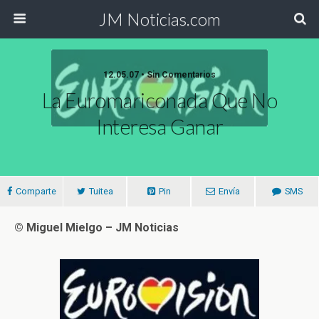
JM Noticias.com
12.05.07 • Sin Comentarios
La Euromariconada Que No
Interesa Ganar
Comparte
Tuitea
Pin
Envía
SMS
© Miguel Mielgo – JM Noticias