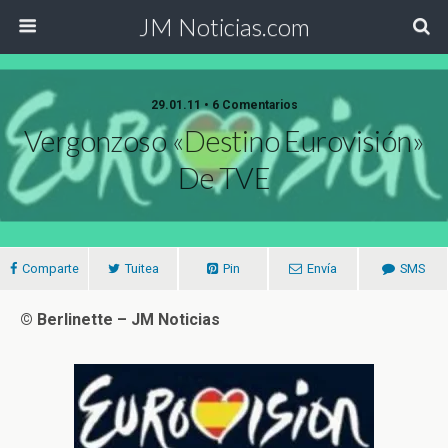
JM Noticias.com
29.01.11 • 6 Comentarios
Vergonzoso «Destino Eurovisión»
De TVE
Comparte
Tuitea
Pin
Envía
SMS
© Berlinette – JM Noticias