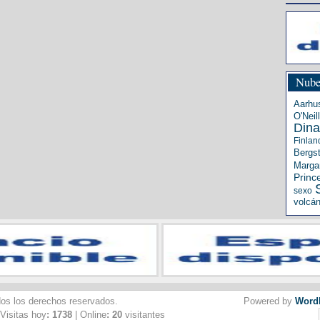
Nube
Aarhu
O'Neill
Din
Finlan
Bergs
Margar
Princ
sexo
volcá
dos los derechos reservados.
Powered by
Word
 Visitas hoy
: 1738
| Online
: 20
visitantes