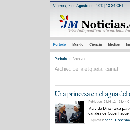
Viernes, 7 de Agosto de 2026 | 13:34 CET
Portada
Mundo
Ciencia
Medios
In
Portada
» Archivos
Archivo de la etiqueta: ‘canal’
Una princesa en el agua del 
Publicado: 28.08.12 - 13:4
Mary de Dinamarca parti
canales de Copenhague si
Etiquetas:
canal
Copenha