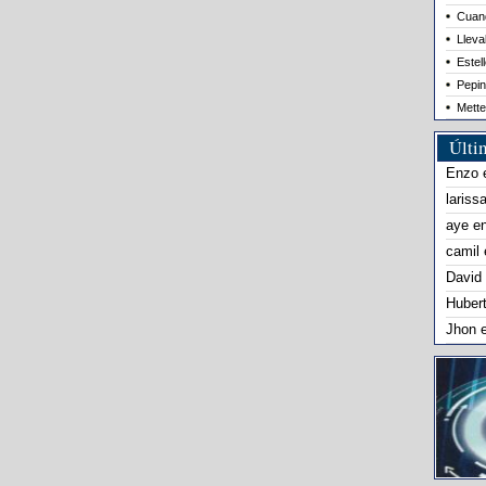
Cuand
Lleva
Estel
Pepin
Mette
Últi
Enzo
lariss
aye
e
camil
David
Huber
Jhon