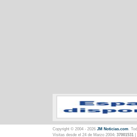
Copyright © 2004 - 2026
JM Noticias.com
. To
Visitas desde el 24 de Marzo 2004
: 37001531
|