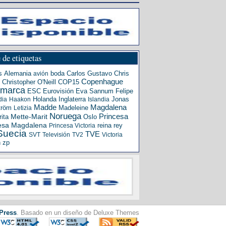
 de etiquetas
s
Alemania
boda
Carlos Gustavo
Chris
avión
Copenhague
Christopher O'Neill
COP15
amarca
ESC
Eurovisión
Eva Sannum
Felipe
Holanda
Inglaterra
Jonas
dia
Haakon
Islandia
Madde
Magdalena
tröm
Madeleine
Letizia
Noruega
Princesa
ita
Mette-Marit
Oslo
esa Magdalena
reina
rey
Princesa Victoria
Suecia
TVE
SVT
Televisión
TV2
Victoria
n
zp
Press
. Basado en un diseño de Deluxe Themes