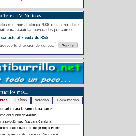
ríbete a JM Noticias!
des suscribir al «feed»
RSS
o bien introducir
ail
para recibir las novedades por correo.
scríbete al «feed» de RSS
rtículos más...
ntes
Leídos
Votados
Comentados
bmarino para la «armada catalana»
rena del puerto de Aarhus
na solución pacífica para Cataluña
ndrome del escaparate del príncipe Henrik
tima espantada de Henrik de Dinamarca