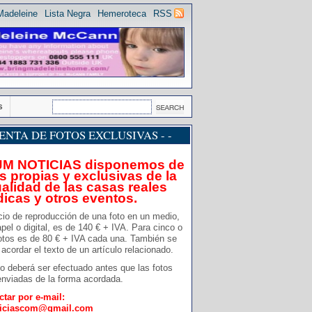
Madeleine
Lista Negra
Hemeroteca
RSS
s
 VENTA DE FOTOS EXCLUSIVAS - -
JM NOTICIAS disponemos de
s propias y exclusivas de la
alidad de las casas reales
dicas y otros eventos.
cio de reproducción de una foto en un medio,
pel o digital, es de 140 € + IVA. Para cinco o
otos es de 80 € + IVA cada una. También se
acordar el texto de un artículo relacionado.
o deberá ser efectuado antes que las fotos
nviadas de la forma acordada.
ctar por e-mail:
ticiascom@gmail.com