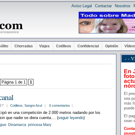
Aviso Legal
Contactar
Nosotros
sólito
Chorradas
Viajes
Cotilleos
Confidencial
Opinión
Vídeo
- -
En 
foto
actu
Página 1 de 1
1
nór
El pre
canal
sea pa
más f
4 CET |
Cotilleos
,
Sangre Azul
|
0 comentarios
|
puede 
cipó en una competición de 2.000 metros nadando por los
El pag
n que nadie se diera cuenta.... (
seguir leyendo
)
sean e
gue
Dinamarca
princesa Mary
Conta
jmno