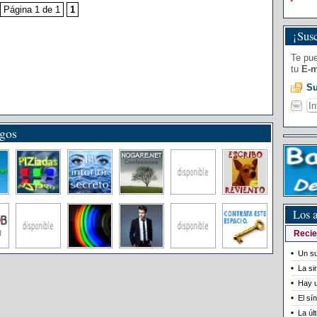
Página 1 de 1
1
¡Susc
Te pue
tu
E-m
Su
igos
Los a
Recie
Un su
La si
Hay u
El sí
La úl