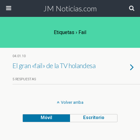
JM Noticias.com
Etiquetas › Fail
04.01.10
El gran «fail» de la TV holandesa
5 RESPUESTAS
Volver arriba
Móvil
Escritorio