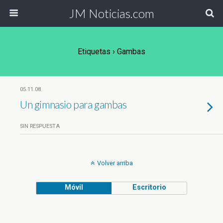
JM Noticias.com
Etiquetas › Gambas
05.11.08
Un gimnasio para gambas
SIN RESPUESTA
Volver arriba
Móvil
Escritorio