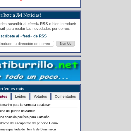
ríbete a JM Noticias!
des suscribir al «feed»
RSS
o bien introducir
ail
para recibir las novedades por correo.
scríbete al «feed» de RSS
rtículos más...
ntes
Leídos
Votados
Comentados
bmarino para la «armada catalana»
rena del puerto de Aarhus
na solución pacífica para Cataluña
ndrome del escaparate del príncipe Henrik
tima espantada de Henrik de Dinamarca