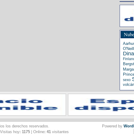
Nube
Aarhu
O'Neill
Din
Finlan
Bergs
Margar
Princ
sexo
volcá
dos los derechos reservados.
Powered by
Word
 Visitas hoy
: 1175
| Online
: 41
visitantes