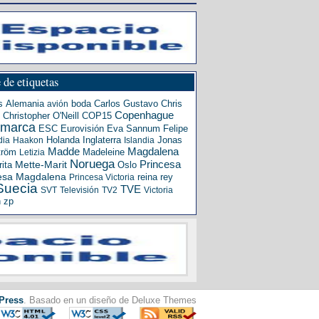
 de etiquetas
s
Alemania
boda
Carlos Gustavo
Chris
avión
Copenhague
Christopher O'Neill
COP15
amarca
ESC
Eurovisión
Eva Sannum
Felipe
Holanda
Inglaterra
Jonas
dia
Haakon
Islandia
Madde
Magdalena
tröm
Madeleine
Letizia
Noruega
Princesa
ita
Mette-Marit
Oslo
esa Magdalena
reina
rey
Princesa Victoria
Suecia
TVE
SVT
Televisión
TV2
Victoria
n
zp
Press
. Basado en un diseño de Deluxe Themes