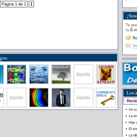
Página 1 de 1
1
¡Susc
Te pue
tu
E-m
Su
igos
Los a
Recie
Un su
La si
Hay u
El sí
La úl