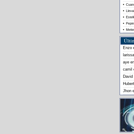
Cuand
Lleva
Estel
Pepin
Mette
Últi
Enzo
lariss
aye
e
camil
David
Huber
Jhon