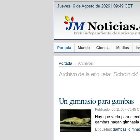
Jueves, 6 de Agosto de 2026 | 09:49 CET
Portada
Mundo
Ciencia
Medios
In
Portada
» Archivos
Archivo de la etiqueta: ‘Scholnick’
Un gimnasio para gambas
Publicado: 05.11.08 - 03:4
Hay que verlo para creer
gambas hagan gimnasia co
Etiquetas:
gambas
gimna