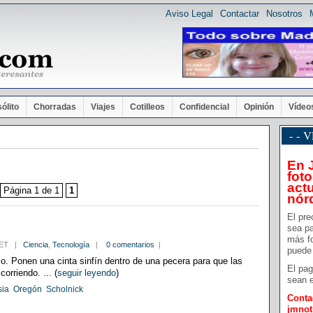
Aviso Legal
Contactar
Nosotros
sólito
Chorradas
Viajes
Cotilleos
Confidencial
Opinión
Vídeo
- -
En 
foto
actu
Página 1 de 1
1
nór
El pre
sea pa
más f
5 CET |
Ciencia
,
Tecnología
|
0 comentarios
|
puede 
lo. Ponen una cinta sinfín dentro de una pecera para que las
El pag
rriendo. ... (
seguir leyendo
)
sean e
sia
Oregón
Scholnick
Conta
jmno