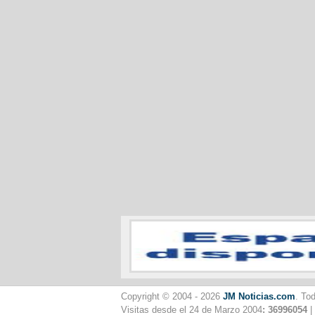
Copyright © 2004 - 2026
JM Noticias.com
. To
Visitas desde el 24 de Marzo 2004
: 36996054
|