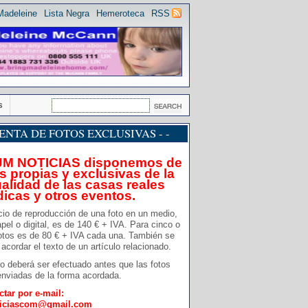
Madeleine
Lista Negra
Hemeroteca
RSS
s
 VENTA DE FOTOS EXCLUSIVAS - -
JM NOTICIAS disponemos de
s propias y exclusivas de la
alidad de las casas reales
dicas y otros eventos.
cio de reproducción de una foto en un medio,
pel o digital, es de 140 € + IVA. Para cinco o
otos es de 80 € + IVA cada una. También se
acordar el texto de un artículo relacionado.
o deberá ser efectuado antes que las fotos
nviadas de la forma acordada.
ctar por e-mail:
ticiascom@gmail.com