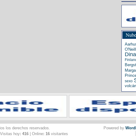
Nube
Aarhu
O'Neill
Din
Finlan
Bergs
Margar
Princ
sexo
volcá
dos los derechos reservados.
Powered by
Word
 Visitas hoy
: 416
| Online
: 16
visitantes