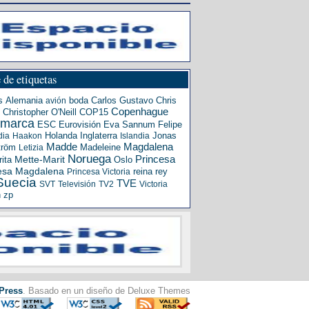
 de etiquetas
s
Alemania
boda
Carlos Gustavo
Chris
avión
Copenhague
Christopher O'Neill
COP15
amarca
ESC
Eurovisión
Eva Sannum
Felipe
Holanda
Inglaterra
Jonas
dia
Haakon
Islandia
Madde
Magdalena
tröm
Madeleine
Letizia
Noruega
Princesa
ita
Mette-Marit
Oslo
esa Magdalena
reina
rey
Princesa Victoria
Suecia
TVE
SVT
Televisión
TV2
Victoria
n
zp
Press
. Basado en un diseño de Deluxe Themes