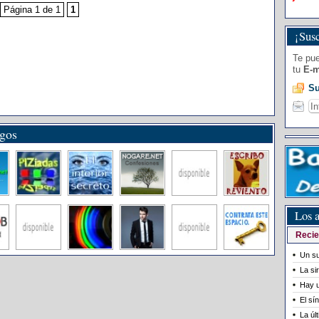
Página 1 de 1
1
¡Susc
Te pue
tu
E-m
Su
igos
Los a
Recie
Un su
La si
Hay u
El sí
La úl