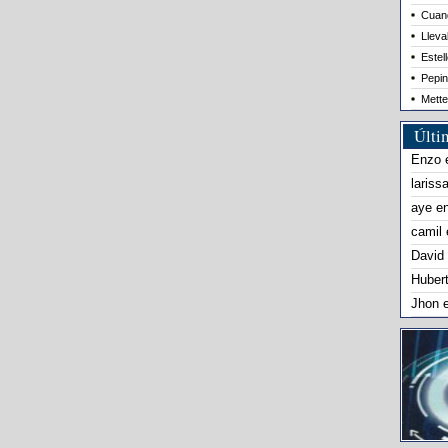
Cuand
Lleva
Estel
Pepin
Mette
Últi
Enzo
lariss
aye
e
camil
David
Huber
Jhon