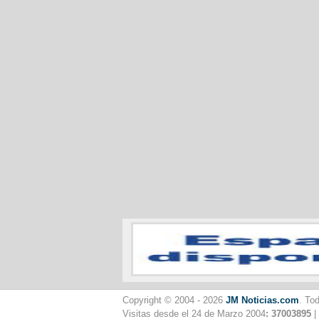
Copyright © 2004 - 2026
JM Noticias.com
. To
Visitas desde el 24 de Marzo 2004
: 37003895
|