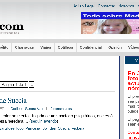
Aviso Legal
Contactar
Nosotros
sólito
Chorradas
Viajes
Cotilleos
Confidencial
Opinión
Vídeo
- -
En 
foto
actu
Página 1 de 1
1
nór
El pre
 de Suecia
sea pa
más f
2 CET |
Cotilleos
,
Sangre Azul
|
0 comentarios
|
puede 
 enfermo mental, fugado de un sanatorio psiquiátrico, que está
El pag
esa heredera.... (
seguir leyendo
)
sean e
wartzlose
loco
Princesa
Solliden
Suecia
Victoria
Conta
jmno