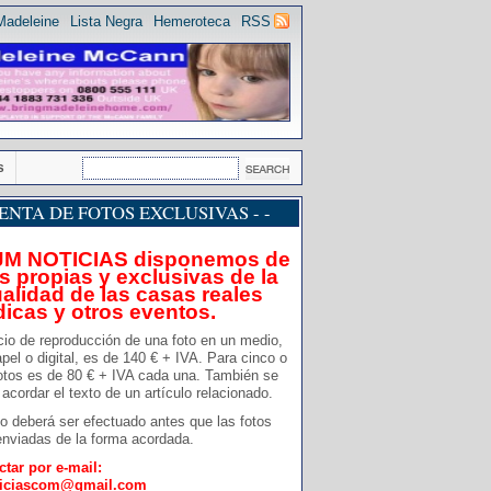
Madeleine
Lista Negra
Hemeroteca
RSS
s
 VENTA DE FOTOS EXCLUSIVAS - -
JM NOTICIAS disponemos de
s propias y exclusivas de la
alidad de las casas reales
dicas y otros eventos.
cio de reproducción de una foto en un medio,
pel o digital, es de 140 € + IVA. Para cinco o
otos es de 80 € + IVA cada una. También se
acordar el texto de un artículo relacionado.
o deberá ser efectuado antes que las fotos
nviadas de la forma acordada.
ctar por e-mail:
ticiascom@gmail.com