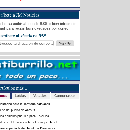
ríbete a JM Noticias!
des suscribir al «feed»
RSS
o bien introducir
ail
para recibir las novedades por correo.
scríbete al «feed» de RSS
rtículos más...
ntes
Leídos
Votados
Comentados
bmarino para la «armada catalana»
rena del puerto de Aarhus
na solución pacífica para Cataluña
ndrome del escaparate del príncipe Henrik
tima espantada de Henrik de Dinamarca