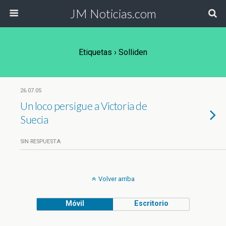
JM Noticias.com
Etiquetas › Solliden
26.07.05
Un loco persigue a Victoria de
Suecia
SIN RESPUESTA
Volver arriba
Móvil
Escritorio