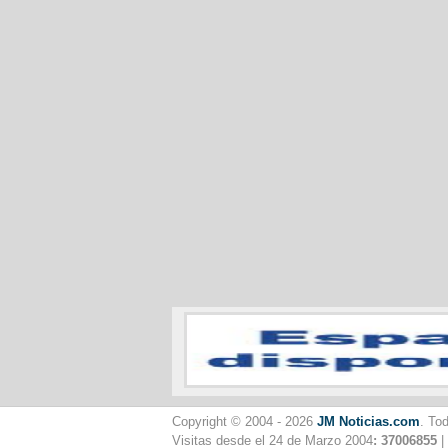
Copyright © 2004 - 2026
JM Noticias.com
. To
Visitas desde el 24 de Marzo 2004
: 37006855
|