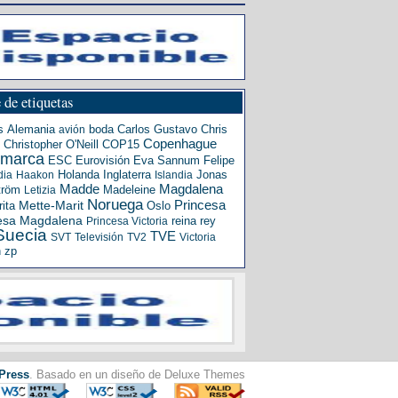
 de etiquetas
s
Alemania
boda
Carlos Gustavo
Chris
avión
Copenhague
Christopher O'Neill
COP15
amarca
ESC
Eurovisión
Eva Sannum
Felipe
Holanda
Inglaterra
Jonas
dia
Haakon
Islandia
Madde
Magdalena
tröm
Madeleine
Letizia
Noruega
Princesa
ita
Mette-Marit
Oslo
esa Magdalena
reina
rey
Princesa Victoria
Suecia
TVE
SVT
Televisión
TV2
Victoria
n
zp
Press
. Basado en un diseño de Deluxe Themes