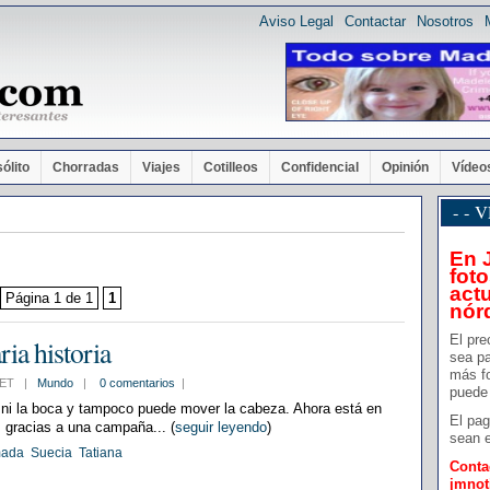
Aviso Legal
Contactar
Nosotros
sólito
Chorradas
Viajes
Cotilleos
Confidencial
Opinión
Vídeo
- -
En 
foto
actu
Página 1 de 1
1
nór
El pre
ria historia
sea pa
más f
7 CET |
Mundo
|
0 comentarios
|
puede 
s ni la boca y tampoco puede mover la cabeza. Ahora está en
El pag
 gracias a una campaña... (
seguir leyendo
)
sean e
ada
Suecia
Tatiana
Conta
jmno