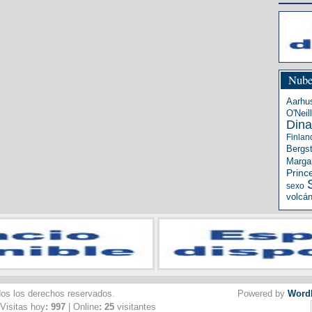
Nube
Aarhu
O'Neill
Din
Finlan
Bergs
Margar
Princ
sexo
volcá
dos los derechos reservados.
Powered by
Word
 Visitas hoy
: 997
| Online
: 25
visitantes