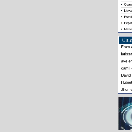
Cuand
Lleva
Estel
Pepin
Mette
Últi
Enzo
lariss
aye
e
camil
David
Huber
Jhon