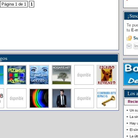
Página 1 de 1
1
¡Susc
Te pue
tu
E-m
Su
igos
Los a
Recie
Un su
La si
Hay u
El sí
La úl