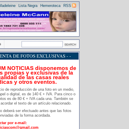
Madeleine
Lista Negra
Hemeroteca
RSS
s
 VENTA DE FOTOS EXCLUSIVAS - -
JM NOTICIAS disponemos de
s propias y exclusivas de la
alidad de las casas reales
dicas y otros eventos.
cio de reproducción de una foto en un medio,
pel o digital, es de 140 € + IVA. Para cinco o
otos es de 80 € + IVA cada una. También se
acordar el texto de un artículo relacionado.
o deberá ser efectuado antes que las fotos
nviadas de la forma acordada.
ctar por e-mail:
ticiascom@gmail.com