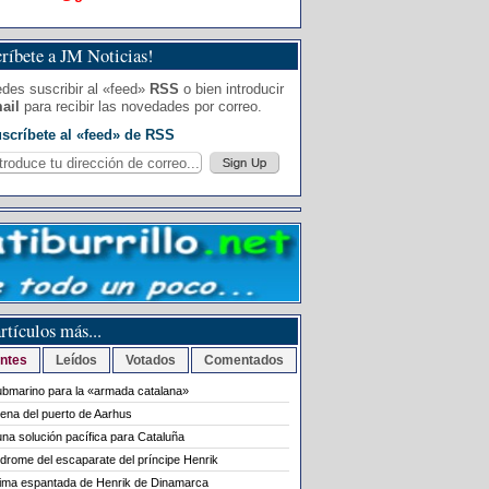
ríbete a JM Noticias!
des suscribir al «feed»
RSS
o bien introducir
ail
para recibir las novedades por correo.
scríbete al «feed» de RSS
rtículos más...
ntes
Leídos
Votados
Comentados
bmarino para la «armada catalana»
rena del puerto de Aarhus
na solución pacífica para Cataluña
ndrome del escaparate del príncipe Henrik
tima espantada de Henrik de Dinamarca