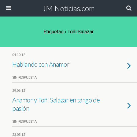
JM Noticias.com
Etiquetas › Toñi Salazar
04.10.12
Hablando con Anamor
SIN RESPUESTA
29.06.12
Anamor y Toñi Salazar en tango de
pasión
SIN RESPUESTA
23.03.12