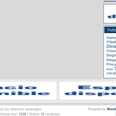
Nube
Aarhu
O'Neill
Din
Finlan
Bergs
Margar
Princ
sexo
volcá
dos los derechos reservados.
Powered by
Word
 Visitas hoy
: 3100
| Online
: 32
visitantes