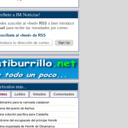
ríbete a JM Noticias!
des suscribir al «feed»
RSS
o bien introducir
ail
para recibir las novedades por correo.
scríbete al «feed» de RSS
rtículos más...
ntes
Leídos
Votados
Comentados
bmarino para la «armada catalana»
rena del puerto de Aarhus
na solución pacífica para Cataluña
ndrome del escaparate del príncipe Henrik
tima espantada de Henrik de Dinamarca