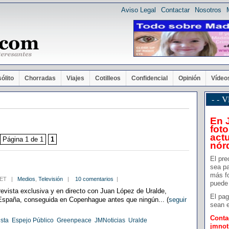
Aviso Legal
Contactar
Nosotros
sólito
Chorradas
Viajes
Cotilleos
Confidencial
Opinión
Vídeo
- -
En 
foto
actu
Página 1 de 1
1
nór
El pre
sea pa
más f
3 CET |
Medios
,
Televisión
|
10 comentarios
|
puede 
revista exclusiva y en directo con Juan López de Uralde,
El pag
España, conseguida en Copenhague antes que ningún... (
seguir
sean e
Conta
ista
Espejo Público
Greenpeace
JMNoticias
Uralde
jmno