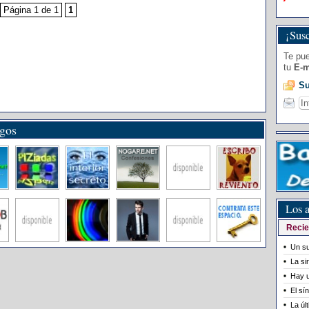
Página 1 de 1
1
¡Susc
Te pue
tu
E-m
Su
igos
Los a
Recie
Un su
La si
Hay u
El sí
La úl