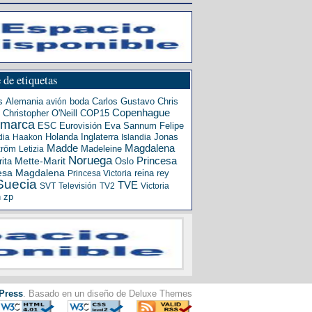
 de etiquetas
s
Alemania
boda
Carlos Gustavo
Chris
avión
Copenhague
Christopher O'Neill
COP15
amarca
ESC
Eurovisión
Eva Sannum
Felipe
Holanda
Inglaterra
Jonas
dia
Haakon
Islandia
Madde
Magdalena
tröm
Madeleine
Letizia
Noruega
Princesa
ita
Mette-Marit
Oslo
esa Magdalena
reina
rey
Princesa Victoria
Suecia
TVE
SVT
Televisión
TV2
Victoria
n
zp
Press
. Basado en un diseño de Deluxe Themes