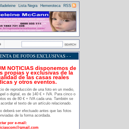
Madeleine
Lista Negra
Hemeroteca
RSS
s
 VENTA DE FOTOS EXCLUSIVAS - -
JM NOTICIAS disponemos de
s propias y exclusivas de la
alidad de las casas reales
dicas y otros eventos.
cio de reproducción de una foto en un medio,
pel o digital, es de 140 € + IVA. Para cinco o
otos es de 80 € + IVA cada una. También se
acordar el texto de un artículo relacionado.
o deberá ser efectuado antes que las fotos
nviadas de la forma acordada.
ctar por e-mail:
ticiascom@gmail.com