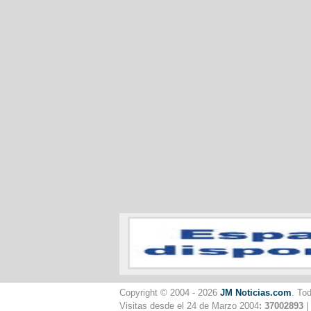
Copyright © 2004 - 2026
JM Noticias.com
. To
Visitas desde el 24 de Marzo 2004
: 37002893
|