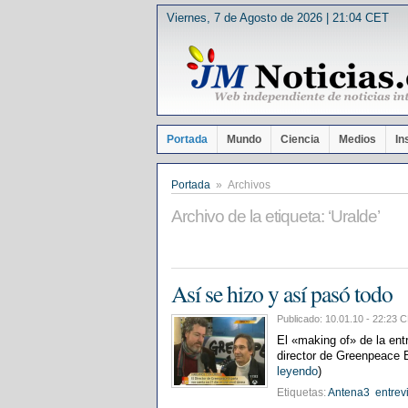
Viernes, 7 de Agosto de 2026 | 21:04 CET
Portada
Mundo
Ciencia
Medios
In
Portada
» Archivos
Archivo de la etiqueta: ‘Uralde’
Así se hizo y así pasó todo
Publicado: 10.01.10 - 22:2
El «making of» de la ent
director de Greenpeace 
leyendo
)
Etiquetas:
Antena3
entrev