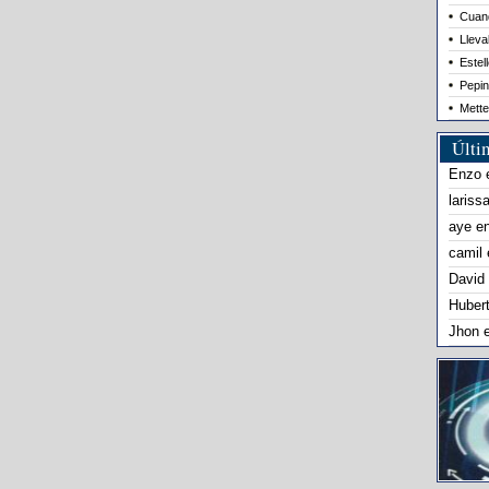
Cuand
Lleva
Estel
Pepin
Mette
Últi
Enzo
lariss
aye
e
camil
David
Huber
Jhon