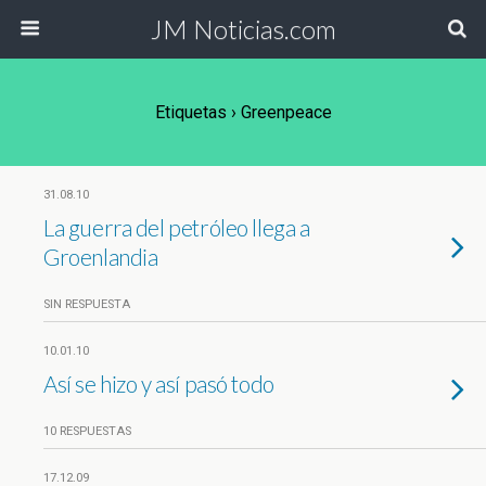
JM Noticias.com
Etiquetas › Greenpeace
31.08.10
La guerra del petróleo llega a
Groenlandia
SIN RESPUESTA
10.01.10
Así se hizo y así pasó todo
10 RESPUESTAS
17.12.09